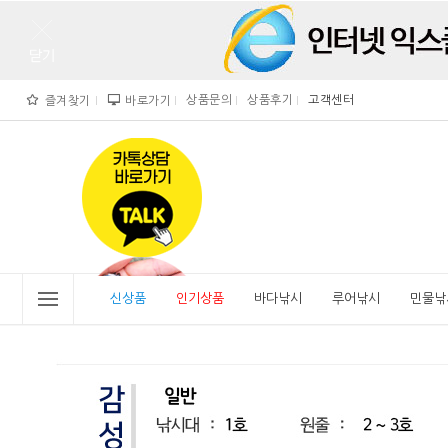
상품문의
상품후기
고객센터
즐겨찾기
바로가기
">
" alt="비린내">
신상품
인기상품
바다낚시
루어낚시
민물낚