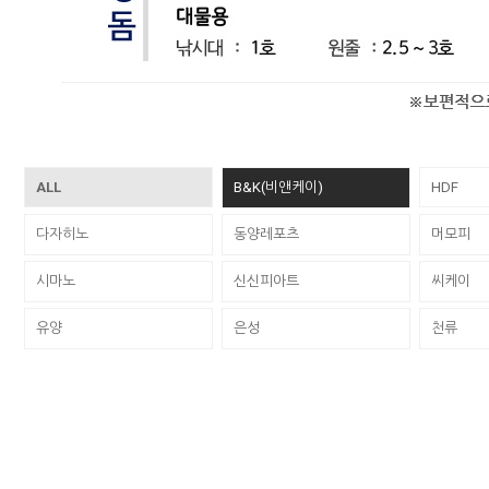
ALL
B&K(비앤케이)
HDF
다자히노
동양레포츠
머모피
시마노
신신피아트
씨케이
유양
은성
천류