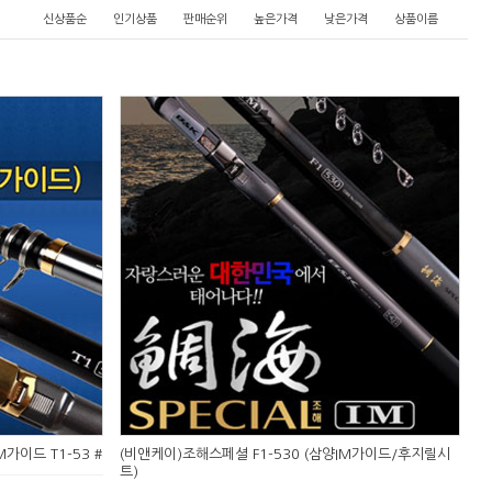
신상품순
인기상품
판매순위
높은가격
낮은가격
상품이름
가이드 T1-53 #
(비앤케이)조해스페셜 F1-530 (삼양IM가이드/후지릴시
트)