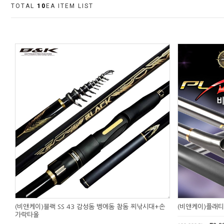
TOTAL
10
EA ITEM LIST
(비앤케이)블랙 SS 43 감성돔 벵에돔 참돔 찌낚시대+손
(비앤케이)플래티
가락타올