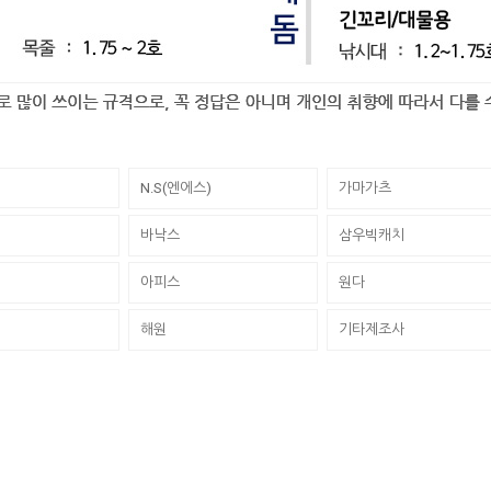
N.S(엔에스)
가마가츠
바낙스
삼우빅캐치
아피스
원다
해원
기타제조사