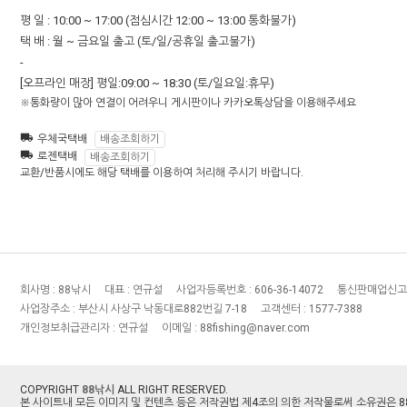
평 일 : 10:00 ~ 17:00 (점심시간 12:00 ~ 13:00 통화불가)
택 배 : 월 ~ 금요일 출고 (토/일/공휴일 출고불가)
-
[오프라인 매장] 평일:09:00 ~ 18:30 (토/일요일:휴무)
※통화량이 많아 연결이 어려우니 게시판이나 카카오톡상담을 이용해주세요
우체국택배
배송조회하기
로젠택배
배송조회하기
교환/반품시에도 해당 택배를 이용하여 처리해 주시기 바랍니다.
회사명 :
88낚시
대표 :
연규설
사업자등록번호 :
606-36-14072
통신판매업신고
사업장주소 :
부산시 사상구 낙동대로882번길 7-18
고객센터 :
1577-7388
개인정보취급관리자 :
연규설
이메일 :
88fishing@naver.com
COPYRIGHT
88낚시
ALL RIGHT RESERVED.
본 사이트내 모든 이미지 및 컨텐츠 등은 저작권법 제4조의 의한 저작물로써 소유권은 8