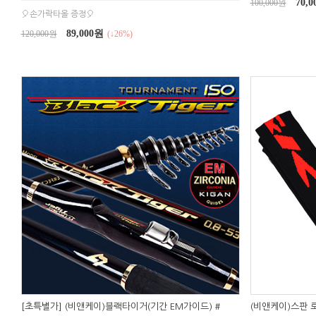
70,
100,000원
🎈손가락타올 증정🎈
89,000원
120,000원
(↓26%)
[초특별가] (비앤케이)블랙타이거(기간 EM가이드) #
(비앤케이)스판 