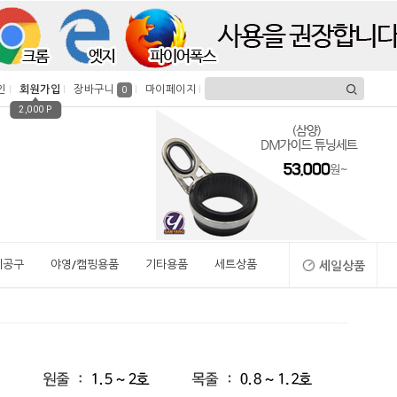
인
회원가입
장바구니
마이페이지
0
2,000 P
시공구
야영/캠핑용품
기타용품
세트상품
세일상품