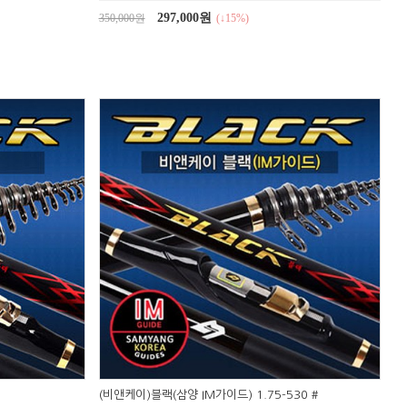
297,000원
350,000원
(↓15%)
(비앤케이)블랙(삼양 IM가이드) 1.75-530 #