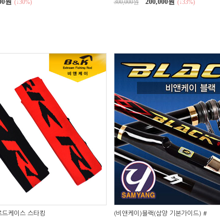
000원
200,000원
(↓30%)
300,000원
(↓33%)
로드케이스 스타킹
(비앤케이)블랙(삼양 기본가이드) #