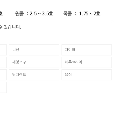
니신
다이와
세양조구
세주코리아
원더랜드
용성