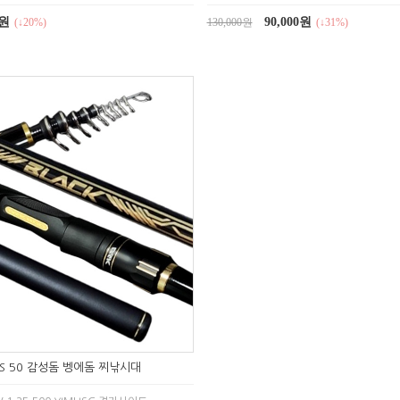
0원
90,000원
(↓20%)
130,000원
(↓31%)
S 50 감성돔 벵에돔 찌낚시대