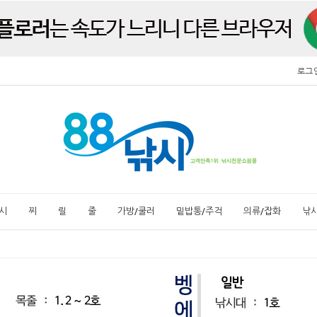
로그
시
찌
릴
줄
가방/쿨러
밑밥통/주걱
의류/잡화
낚