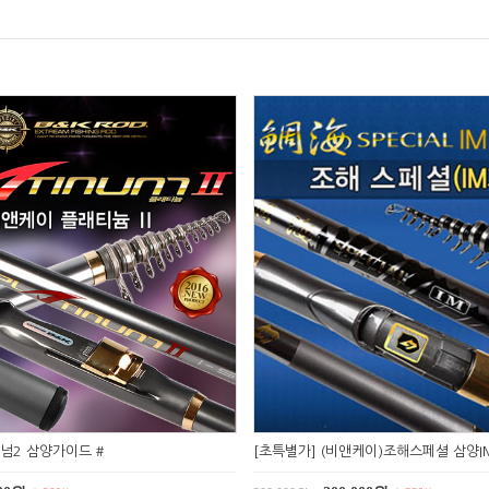
넘2 삼양가이드 #
[초특별가] (비앤케이)조해스페셜 삼양IM