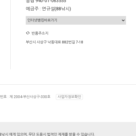
농협 940-01-063555
예금주 : 연규설(88낚시)
반품주소지
부산시 사상구 낙동대로 882번길 7-18
번호 :
제 2004-부산사상구-330호
사업자정보확인
8낚시 에게 있으며, 무단 도용시 법적인 제재를 받을 수 있습니다.