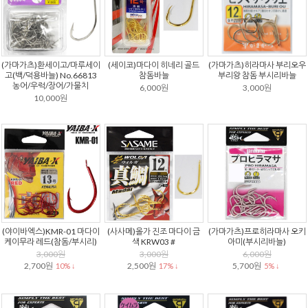
(가마가츠)환세이고/마루세이
(세이코)마다이 히네리 골드
(가마가츠)히라마사 부리오우
고(백/덕용바늘) No.66813
참돔바늘
부리왕 참돔 부시리바늘
농어/우럭/장어/가물치
6,000원
3,000원
10,000원
(야이바엑스)KMR-01 마다이
(사사메)올가 진조 마다이 금
(가마가츠)프로히라마사 오키
케이무라 레드(참돔/부시리)
색 KRW03 #
아미(부시리바늘)
3,000원
3,000원
6,000원
2,700원
2,500원
5,700원
10% ↓
17% ↓
5% ↓