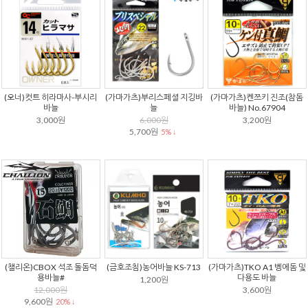
(오너)컷트 히라마사-부시리
(가마가츠)부리스페셜 지깅바
(가마가츠)켄쯔키 진조(참돔
바늘
늘
바늘) No.67904
3,000원
6,000원
3,200원
5,700원
5% ↓
(챌리온)CBOX 석조 돌돔덕
(금호조침)농어바늘 KS-713
(가마가츠)TKO A1 벵에돔 및
용바늘#
다용도 바늘
1,200원
12,000원
3,600원
9,600원
20% ↓