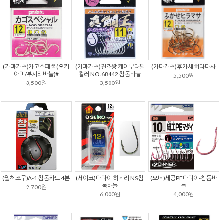
(가마가츠)카고스페셜 (오키
(가마가츠)진조왕 케이무라펄
(가마가츠)후카세 히라마사
아미/부시리바늘)#
컬러 NO.68442 참돔바늘
5,500원
3,500원
3,500원
(월척조구)A-1 참돔카드 4본
(세이코)마다이 히네리 NS 참
(오너)세공PE마다이-참돔바
돔바늘
늘
2,700원
6,000원
4,000원