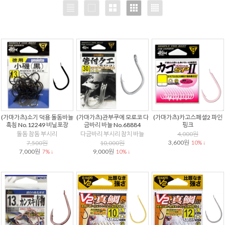
(가마가츠)소기 덕용 돌돔바늘
(가마가츠)관부쿠에 모로코 다
(가마가츠)카고스페셜2 파인
흑침 No.12249 비닐포장
금바리 바늘 No.68884
핑크
돌돔 참돔 부시리
다금바리 부시리 참치 바늘
4,000원
3,600원
7,500원
10,000원
10% ↓
7,000원
9,000원
7% ↓
10% ↓