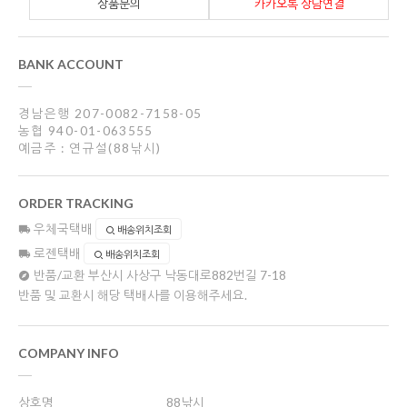
상품문의
카카오톡 상담연결
BANK ACCOUNT
경남은행 207-0082-7158-05
농협 940-01-063555
예금주 : 연규설(88낚시)
ORDER TRACKING
우체국택배
배송위치조회
로젠택배
배송위치조회
반품/교환
부산시 사상구 낙동대로882번길 7-18
반품 및 교환시 해당 택배사를 이용해주세요.
COMPANY INFO
상호명
88낚시