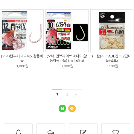
(오너)칸누키 마다이X 참돔바
(오너)인브라이트 마다이(참
(그란)지크 ABL진조(2단미
늘
돔야광바늘) No.16516
늘/골드)
3,000원
3,000원
3,500원
1
2