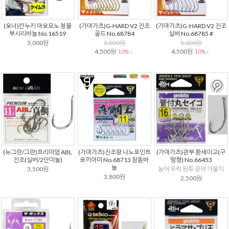
(오너)칸누키 아오모노 청물
(가마가츠)G-HARD V2 진조
(가마가츠)G-HARD V2 진조
부시리바늘 No.16519
골드 No.68784
실버 No.68785 #
3,000원
5,000원
5,000원
4,500원
4,500원
10% ↓
10% ↓
(뉴그란/그란)프리미엄 ABL
(가마가츠)진조왕 나노포인트
(가마가츠)관부 환세이고(구
진조(실버/2단미늘)
오끼아미 No.68713 참돔바
멍형) No.66453
늘
3,500원
농어 우럭 원투 장어 가물치
3,800원
2,500원