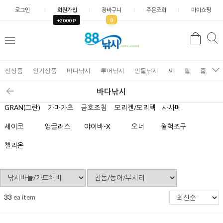
로그인
회원가입
장바구니
주문조회
마이쇼핑
0
+2000 P
검
색
신상품
인기상품
바다낚시
루어낚시
민물낚시
찌
릴
줄
가
바다낚시
GRAN(그란)
가마가츠
금호조침
모리겐/모리텍
사사메
세이코
앵글러스
야이바-X
오너
월척조구
챌리온
33
ea item