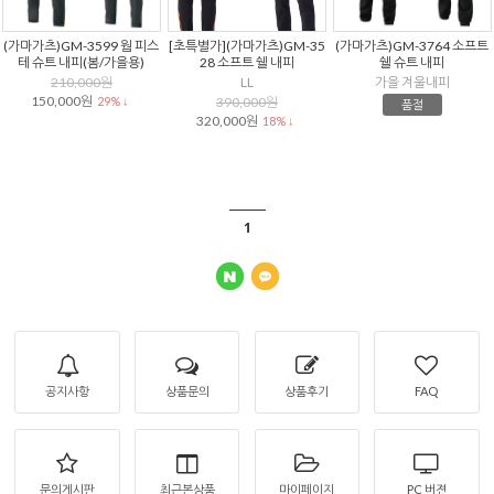
(가마가츠)GM-3599 웜 피스
[초특별가](가마가츠)GM-35
(가마가츠)GM-3764 소프트
테 슈트 내피(봄/가을용)
28 소프트 쉘 내피
쉘 슈트 내피
210,000원
LL
가을 겨울내피
150,000원
29% ↓
390,000원
품절
320,000원
18% ↓
1
공지사항
상품문의
상품후기
FAQ
문의게시판
최근본상품
마이페이지
PC 버젼