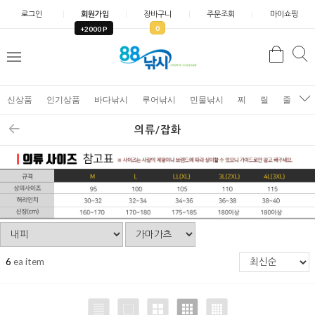
로그인
회원가입
장바구니
주문조회
마이쇼핑
0
+2000 P
검
색
신상품
인기상품
바다낚시
루어낚시
민물낚시
찌
릴
줄
가
의류/잡화
6
ea item