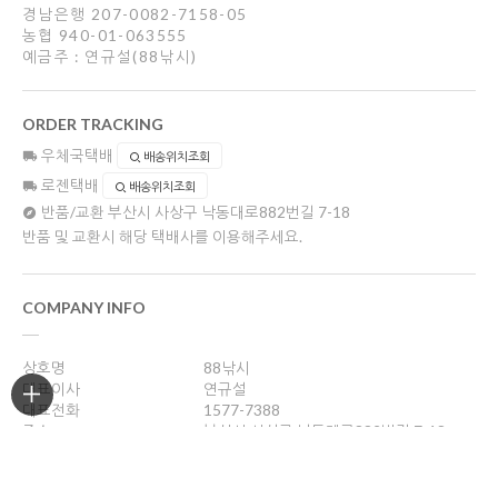
경남은행 207-0082-7158-05
농협 940-01-063555
예금주 : 연규설(88낚시)
ORDER TRACKING
우체국택배
배송위치조회
로젠택배
배송위치조회
반품/교환
부산시 사상구 낙동대로882번길 7-18
반품 및 교환시 해당 택배사를 이용해주세요.
COMPANY INFO
상호명
88낚시
대표이사
연규설
대표전화
1577-7388
주소
부산시 사상구 낙동대로882번길 7-18
사업자등록번호
606-36-14072
통신판매업신고
제 2004-부산사상구-330호
개인정보관리책임자
연규설