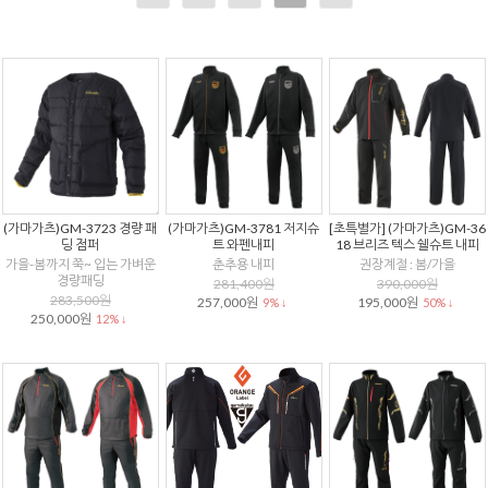
(가마가츠)GM-3723 경량 패
(가마가츠)GM-3781 저지슈
[초특별가] (가마가츠)GM-36
딩 점퍼
트 와펜내피
18 브리즈 텍스 쉘슈트 내피
가을-봄까지 쭉~ 입는 가벼운
춘추용 내피
권장계절 : 봄/가을
경량패딩
281,400원
390,000원
283,500원
257,000원
195,000원
9% ↓
50% ↓
250,000원
12% ↓