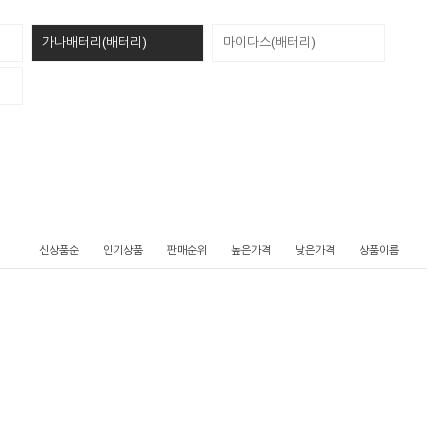
가나배터리(배터리)
마이다스(배터리)
신상품순
인기상품
판매순위
높은가격
낮은가격
상품이름