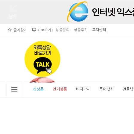
상품문의
상품후기
고객센터
즐겨찾기
바로가기
">
" alt="비린내">
신상품
인기상품
바다낚시
루어낚시
민물낚