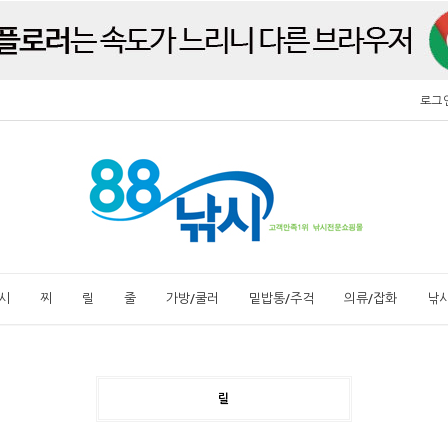
로그
시
찌
릴
줄
가방/쿨러
밑밥통/주걱
의류/잡화
낚
릴