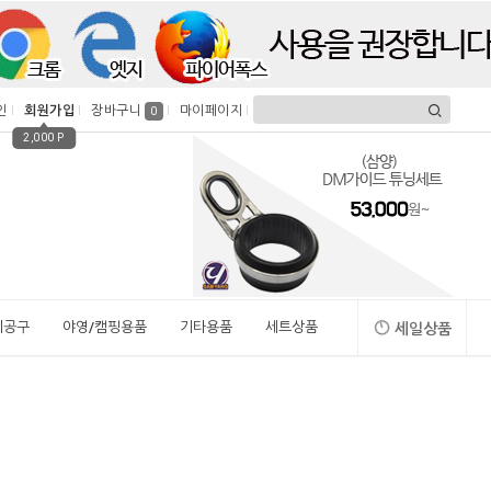
인
회원가입
장바구니
마이페이지
0
2,000 P
시공구
야영/캠핑용품
기타용품
세트상품
세일상품