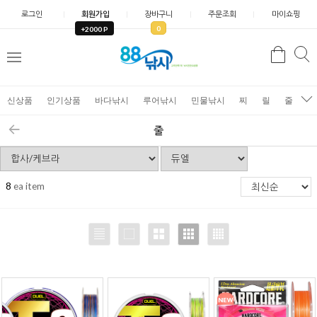
로그인
회원가입
장바구니
주문조회
마이쇼핑
0
+2000 P
검
색
신상품
인기상품
바다낚시
루어낚시
민물낚시
찌
릴
줄
가
줄
8
ea item