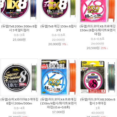
(듀엘)Tx8 200m 300m 8합
(듀엘)Tx8 에깅 150m 8합사
(듀엘)하드코어 X8 프로에깅
사 5색 멀티컬러
3색
150m (8합사/화이트오렌지
마킹)
0.8~3호
0.6~0.8호
0.6~0.8호
25,000원
22,000원
26,000원
20,000원
9% ↓
20,500원
21% ↓
(듀엘)슈퍼 X와이어8 5색마킹
(듀엘)하드코어 X4 프로에깅
(듀엘)하드코어 X8 300m 8
8합사 200m/300m
(150m/4합사/화이트오렌지
합사 5색마킹
마킹) (0.6~0.8호)
0.8~4호
1호
17,000원
32,000원
43,000원