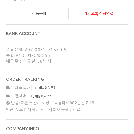
상품문의
카카오톡 상담연결
BANK ACCOUNT
경남은행 207-0082-7158-05
농협 940-01-063555
예금주 : 연규설(88낚시)
ORDER TRACKING
우체국택배
배송위치조회
로젠택배
배송위치조회
반품/교환
부산시 사상구 낙동대로882번길 7-18
반품 및 교환시 해당 택배사를 이용해주세요.
COMPANY INFO