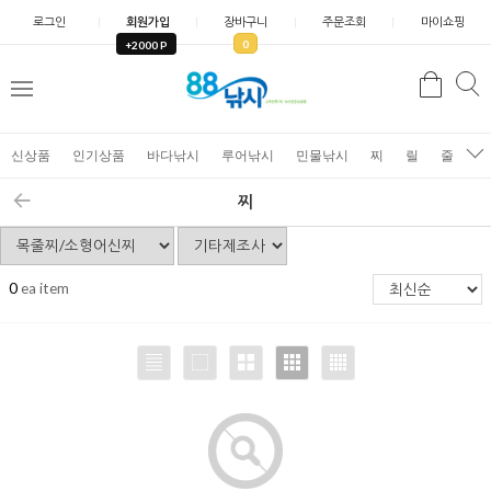
로그인
회원가입
장바구니
주문조회
마이쇼핑
0
+2000 P
검
색
신상품
인기상품
바다낚시
루어낚시
민물낚시
찌
릴
줄
가
찌
0
ea item