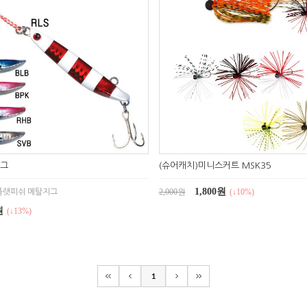
지그
(슈어캐치)미니스커트 MSK35
1,800원
2,000원
(↓10%)
플랫피쉬 메탈지그
원
(↓13%)
1