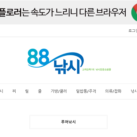
로그
시
찌
릴
줄
가방/쿨러
밑밥통/주걱
의류/잡화
낚
루어낚시