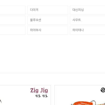
다미끼
대신피싱
블루오션
샤우트
하야부사
하이테나