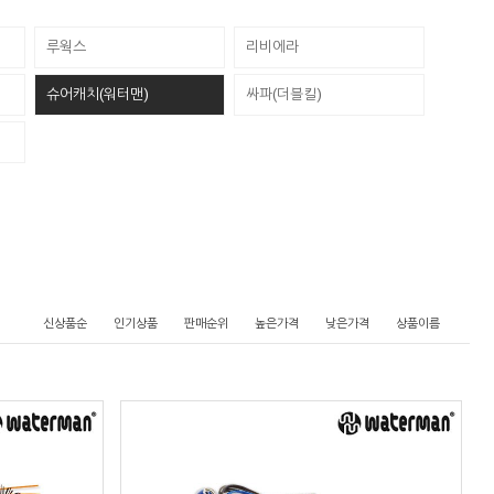
루웍스
리비에라
슈어캐치(워터맨)
싸파(더블킬)
신상품순
인기상품
판매순위
높은가격
낮은가격
상품이름