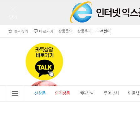
상품문의
상품후기
고객센터
즐겨찾기
바로가기
">
" alt="비린내">
신상품
인기상품
바다낚시
루어낚시
민물낚