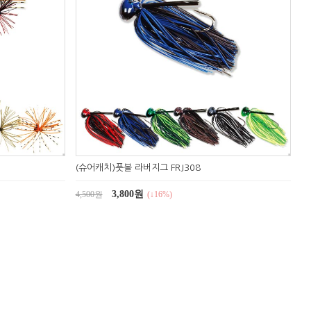
(슈어캐치)풋볼 라버지그 FRJ308
3,800원
4,500원
(↓16%)