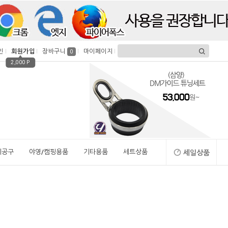
인
회원가입
장바구니
마이페이지
0
2,000 P
시공구
야영/캠핑용품
기타용품
세트상품
세일상품