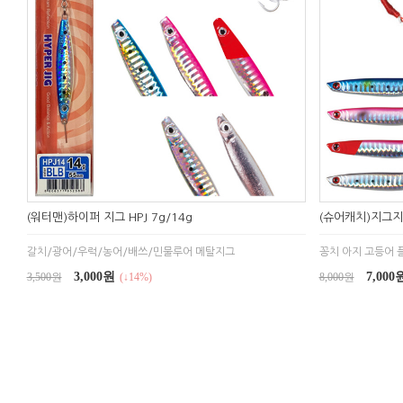
(워터맨)하이퍼 지그 HPJ 7g/14g
(슈어캐치)지그
갈치/광어/우럭/농어/배쓰/민물루어 메탈지그
꽁치 아지 고등어 
3,000원
7,000
3,500원
(↓14%)
8,000원