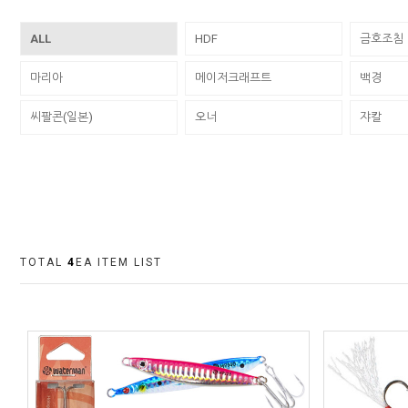
ALL
HDF
금호조침
마리아
메이저크래프트
백경
씨팔콘(일본)
오너
쟈칼
TOTAL
4
EA ITEM LIST