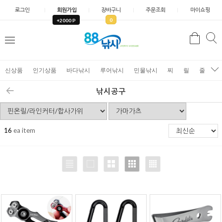
로그인
회원가입
장바구니
주문조회
마이쇼핑
0
+2000 P
검
색
신상품
인기상품
바다낚시
루어낚시
민물낚시
찌
릴
줄
가
낚시공구
16
ea item