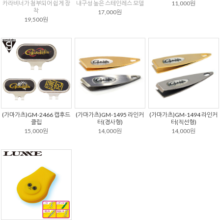
카라비너가 첨부되어 쉽게 장
내구성 높은 스테인레스 모델
11,000원
착
17,000원
19,500원
(가마가츠)GM-2466 캡후드
(가마가츠)GM-1495 라인커
(가마가츠)GM-1494 라인커
클립
터(경사형)
터(직선형)
15,000원
14,000원
14,000원