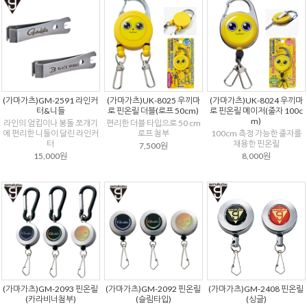
(가마가츠)GM-2591 라인커
(가마가츠)UK-8025 우끼마
(가마가츠)UK-8024 우끼마
터&니들
로 핀온릴 더블(로프 50cm)
로 핀온릴 메이저(줄자 100c
m)
라인의 엄킴이나 봉돌 쪼개기
편리한 더블 타입으로 50 cm
에 편리한 니들이 달린 라인커
로프 첨부
100cm 측정 가능한 줄자를
터
채용한 핀온릴
7,500원
15,000원
8,000원
(가마가츠)GM-2093 핀온릴
(가마가츠)GM-2092 핀온릴
(가마가츠)GM-2408 핀온릴
(카라비너첨부)
(슬림타입)
(싱글)