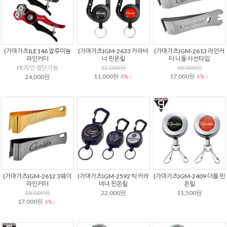
(가마가츠)LE146 알루미늄
(가마가츠)GM-2633 카라비
(가마가츠)GM-2613 라인커
라인커터
너 핀온릴
터 니들 사선타입
PE라인 절단가능
12,000원
18,000원
11,000원
17,000원
24,000원
8% ↓
6% ↓
(가마가츠)GM-2612 3웨이
(가마가츠)GM-2592 빅 카라
(가마가츠)GM-2409 더블 핀
라인커터
비너 핀온릴
온릴
18,000원
22,000원
11,500원
17,000원
6% ↓