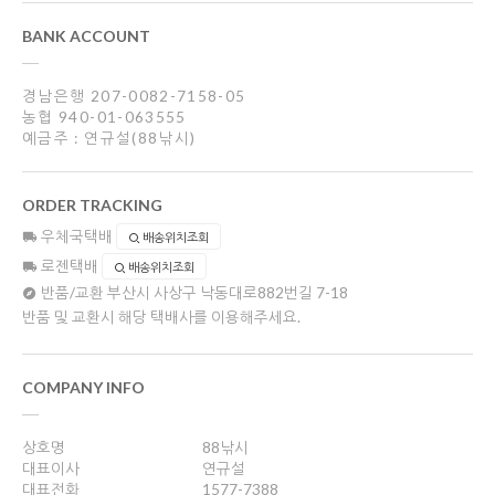
BANK ACCOUNT
경남은행 207-0082-7158-05
농협 940-01-063555
예금주 : 연규설(88낚시)
ORDER TRACKING
우체국택배
배송위치조회
로젠택배
배송위치조회
반품/교환
부산시 사상구 낙동대로882번길 7-18
반품 및 교환시 해당 택배사를 이용해주세요.
COMPANY INFO
상호명
88낚시
대표이사
연규설
대표전화
1577-7388