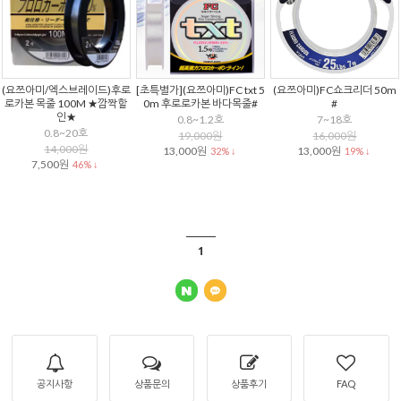
(요쯔아미/엑스브레이드)후로
[초특별가](요쯔아미)FC txt 5
(요쯔아미)FC쇼크리더 50m
로카본 목줄 100M ★깜짝할
0m 후로로카본 바다목줄#
#
인★
0.8~1.2호
7~18호
0.8~20호
19,000원
16,000원
14,000원
13,000원
13,000원
32% ↓
19% ↓
7,500원
46% ↓
1
공지사항
상품문의
상품후기
FAQ