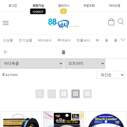
로그인
회원가입
장바구니
주문조회
마이쇼핑
0
+2000 P
검
색
신상품
인기상품
바다낚시
루어낚시
민물낚시
찌
릴
줄
가
줄
3
ea item