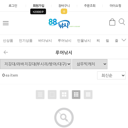
로그인
회원가입
장바구니
주문조회
마이쇼핑
0
+2000 P
검
색
신상품
인기상품
바다낚시
루어낚시
민물낚시
찌
릴
줄
가
루어낚시
0
ea item