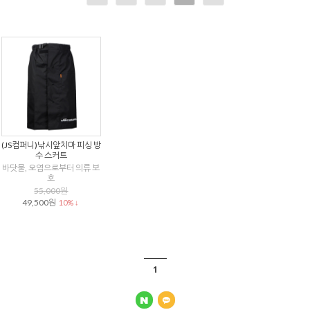
(JS컴퍼니)낚시앞치마 피싱 방
수 스커트
바닷물, 오염으로부터 의류 보
호
55,000원
49,500원
10% ↓
1