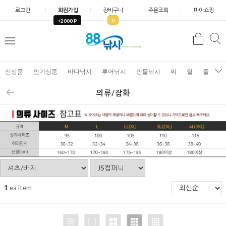
로그인
회원가입
장바구니
주문조회
마이쇼핑
0
+2000 P
검
색
신상품
인기상품
바다낚시
루어낚시
민물낚시
찌
릴
줄
가
의류/잡화
1
ea item