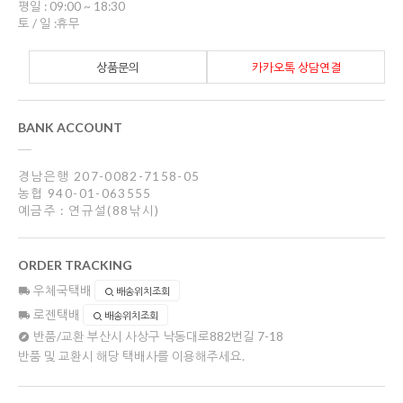
평일 : 09:00 ~ 18:30
토 / 일 :휴무
상품문의
카카오톡 상담연결
BANK ACCOUNT
경남은행 207-0082-7158-05
농협 940-01-063555
예금주 : 연규설(88낚시)
ORDER TRACKING
우체국택배
배송위치조회
로젠택배
배송위치조회
반품/교환
부산시 사상구 낙동대로882번길 7-18
반품 및 교환시 해당 택배사를 이용해주세요.