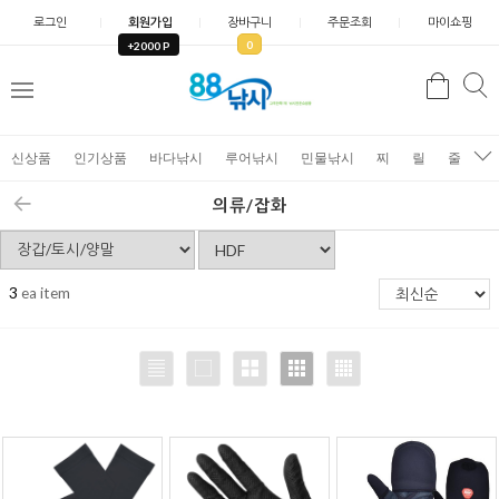
로그인
회원가입
장바구니
주문조회
마이쇼핑
0
+2000 P
검
색
신상품
인기상품
바다낚시
루어낚시
민물낚시
찌
릴
줄
가
의류/잡화
3
ea item