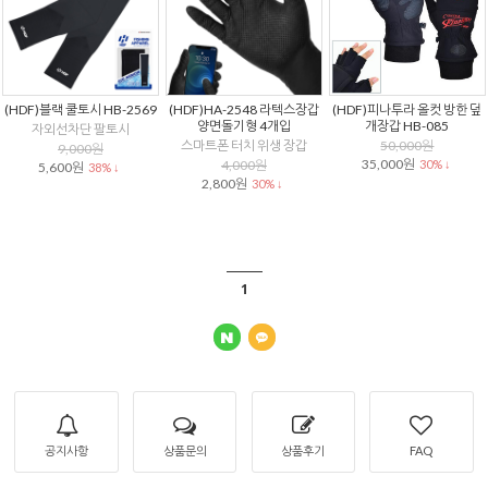
(HDF)블랙 쿨토시 HB-2569
(HDF)HA-2548 라텍스장갑
(HDF)피나투라 올컷 방한 덮
양면돌기형 4개입
개장갑 HB-085
자외선차단 팔토시
스마트폰 터치 위생 장갑
50,000원
9,000원
35,000원
4,000원
30% ↓
5,600원
38% ↓
2,800원
30% ↓
1
공지사항
상품문의
상품후기
FAQ