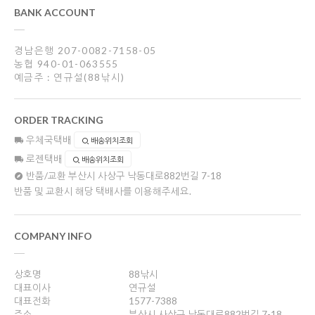
BANK ACCOUNT
경남은행 207-0082-7158-05
농협 940-01-063555
예금주 : 연규설(88낚시)
ORDER TRACKING
우체국택배
배송위치조회
로젠택배
배송위치조회
반품/교환
부산시 사상구 낙동대로882번길 7-18
반품 및 교환시 해당 택배사를 이용해주세요.
COMPANY INFO
상호명
88낚시
대표이사
연규설
대표전화
1577-7388
주소
부산시 사상구 낙동대로882번길 7-18