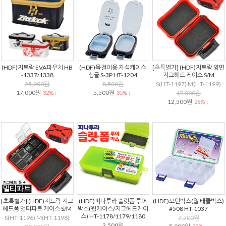
(HDF)지트락 EVA파우치 HB
(HDF)목걸이용 자석케이스
[초특별가] (HDF)지트락 양면
-1337/1338
싱글 S-3P HT-1204
지그헤드 케이스 S/M
25,000원
8,500원
S(HT-1197) M(HT-1199)
17,000원
5,500원
32% ↓
35% ↓
17,000원
12,500원
26% ↓
[초특별가] (HDF)지트락 지그
(HDF)피나투라 슬릿폼 루어
(HDF)모던박스(웜 태클박스)
헤드폼 멀티파트 케이스 S/M
박스(웜케이스/지그헤드케이
#508 HT-1037
스) HT-1178/1179/1180
S(HT-1196) M(HT-1198)
7,500원
3,500원