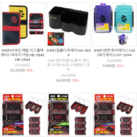
(HDF)타포린 메탈 지그 롤백
(HDF)컵홀더 트레이 HA-184
(HDF)양면 루어케이스 110
케이스 파우치 가방 HB-1843
9
(에기케이스) HT-1694
HB-1844
HDF 멀티태클 9L쿨러, 메이
13,000원
32,000원
호 다이와 오아시 태클박스 장
9,000원
31% ↓
착
19,200원
40% ↓
20,000원
14,000원
30% ↓