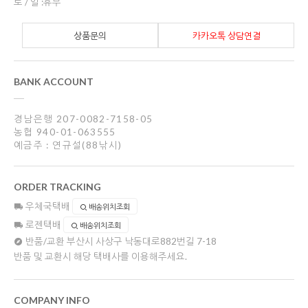
토 / 일 :휴무
상품문의
카카오톡 상담연결
BANK ACCOUNT
경남은행 207-0082-7158-05
농협 940-01-063555
예금주 : 연규설(88낚시)
ORDER TRACKING
우체국택배
배송위치조회
로젠택배
배송위치조회
반품/교환
부산시 사상구 낙동대로882번길 7-18
반품 및 교환시 해당 택배사를 이용해주세요.
COMPANY INFO