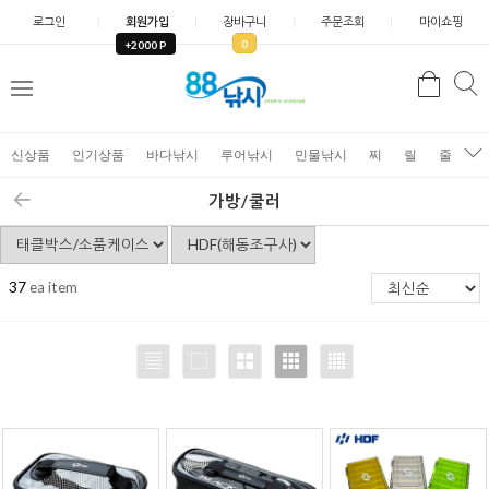
로그인
회원가입
장바구니
주문조회
마이쇼핑
0
+2000 P
검
색
신상품
인기상품
바다낚시
루어낚시
민물낚시
찌
릴
줄
가
가방/쿨러
37
ea item