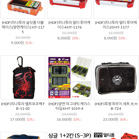
(HDF)피나투라 슬릿폼 더블
(HDF)피나투라 멀티 루어케
(HDF)피나투라 멀티 루어케
케이스(양면케이스) HT-117
이스4 HT-1176
이스20 HT-1177
5
12,000원
12,000원
13,000원
8,000원
8,000원
33% ↓
33% ↓
9,000원
31% ↓
(HDF)피나투라 벨트보조백 F
(HDF)양면 마그네틱 케이스
(HDF)투명 파우치 세트 大 H
B-11-02
타입4 HT-1019-4
B-724
25,000원
24,000원
36,000원
17,000원
16,000원
23,000원
32% ↓
33% ↓
36% ↓