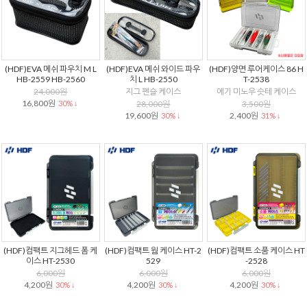
(HDF)EVA 메쉬 파우치 M L
(HDF)EVA 메쉬 와이드 파우
(HDF)양면 루어케이스 86 H
HB-2559 HB-2560
치 L HB-2550
T-2538
24,000원
지그 펜슬 케이스
에기 미노우 슷테 케이스
16,800원
30% ↓
28,000원
3,500원
19,600원
2,400원
30% ↓
31% ↓
(HDF)컴팩트 지그헤드 폼 케
(HDF)컴팩트 웜 케이스 HT-2
(HDF)컴팩트 소품 케이스 HT
이스 HT-2530
529
-2528
6,000원
6,000원
6,000원
4,200원
4,200원
4,200원
30% ↓
30% ↓
30% ↓