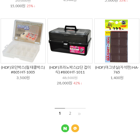
5,000원
20,000원
33% ↓
15,000원
25% ↓
(HDF)모던박스(웜 태클박스)
(HDF)프라노박스(2단 접이
(HDF)마그넷실(자석판) HA-
#805 HT-1005
식) #800 HT-1011
765
3,500원
48,500원
1,400원
28,000원
42% ↓
1
2