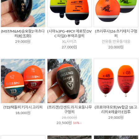
(MST/M&M)송오랑2 마츠다
(시마노)PG-49CY 제로핏 DV
(쯔리무사)26 츠키테치 구멍
찌(松五郎)
C 타입D 부력조절찌
찌
29,000원
XL사이즈
전유동,반유동 대응
27,000원
20,000원
(TD)택돌찌 키자시 고리찌
(쯔리겐)인센드 라지 오동나무
(프로야마모토)W합금 18 고
구멍찌
리찌 R레귤러 E원투
18,000원
28,000원
29,000원
23,500원
16% ↓