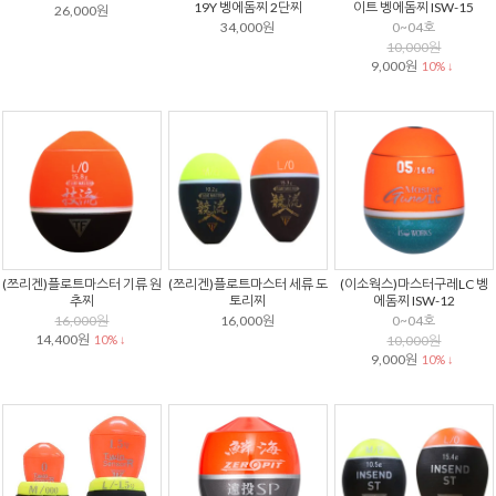
19Y 벵에돔찌 2단찌
이트 벵에돔찌 ISW-15
26,000원
34,000원
0~04호
10,000원
9,000원
10% ↓
(쯔리겐)플로트마스터 기류 원
(쯔리겐)플로트마스터 세류 도
(이소웍스)마스터구레LC 벵
추찌
토리찌
에돔찌 ISW-12
16,000원
16,000원
0~04호
14,400원
10% ↓
10,000원
9,000원
10% ↓