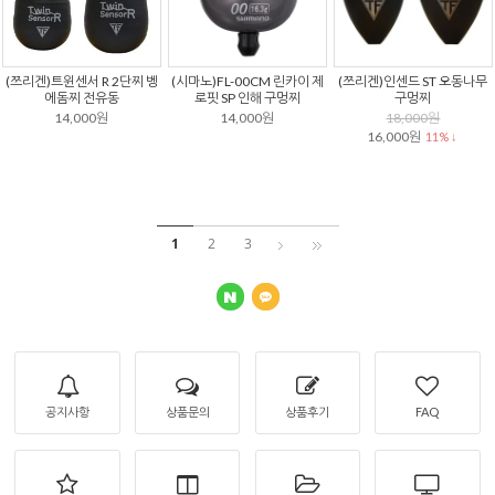
(쯔리겐)트윈센서 R 2단찌 벵
(시마노)FL-00CM 린카이 제
(쯔리겐)인센드 ST 오동나무
에돔찌 전유동
로핏 SP 인해 구멍찌
구멍찌
14,000원
14,000원
18,000원
16,000원
11% ↓
1
2
3
공지사항
상품문의
상품후기
FAQ