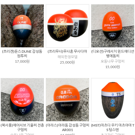
(쯔리겐)듄스 DUNE 감성돔
(쯔리무사)무사혼 무사다마
(디오션)구레서치 윈드에디션
원투찌
벵에돔찌
해외한정모델
17,000원
오동나무 구멍찌
25,000원
15,000원
(북서풍)에어서브 기울찌 전층
(아라스)아라돔 감성돔 구멍찌
(MST)마츠다 우키 마츠야마 T
구멍찌
AR001
S 텅스텐