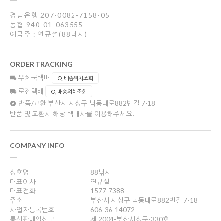
경남은행 207-0082-7158-05
농협 940-01-063555
예금주 : 연규설(88낚시)
ORDER TRACKING
우체국택배
배송위치조회
로젠택배
배송위치조회
반품/교환
부산시 사상구 낙동대로882번길 7-18
반품 및 교환시 해당 택배사를 이용해주세요.
COMPANY INFO
상호명
88낚시
대표이사
연규설
대표전화
1577-7388
주소
부산시 사상구 낙동대로882번길 7-18
사업자등록번호
606-36-14072
통신판매업신고
제 2004-부산사상구-330호