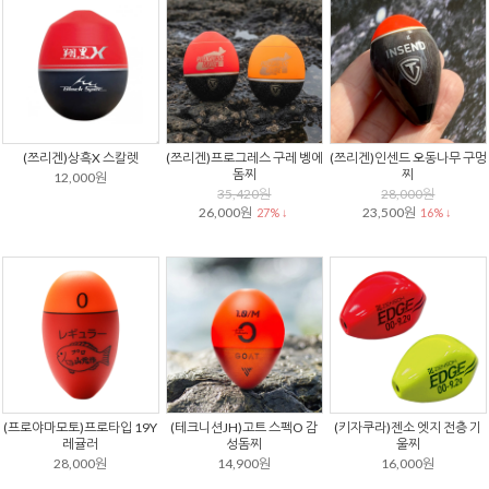
(쯔리겐)상흑X 스칼렛
(쯔리겐)프로그레스 구레 벵에
(쯔리겐)인센드 오동나무 구멍
돔찌
찌
12,000원
35,420원
28,000원
26,000원
23,500원
27% ↓
16% ↓
(프로야마모토)프로타입 19Y
(테크니션JH)고트 스펙O 감
(키자쿠라)젠소 엣지 전층 기
레귤러
성돔찌
울찌
28,000원
14,900원
16,000원