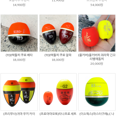
오동나무 구멍찌
11,900원
초고감도 구멍찌
14,900원
54,000원
(TD)택돌찌 쿠로 베타
(TD)택돌찌 쿠로 알파
(올커버)올커버찌 촤라락 긴꼬
리벵에돔찌
18,000원
18,000원
20,000원
(쯔리무사)귀마 우끼 카이
(프로야마모토)타나프로 세트
(이소웍스)마스터구레LC 나