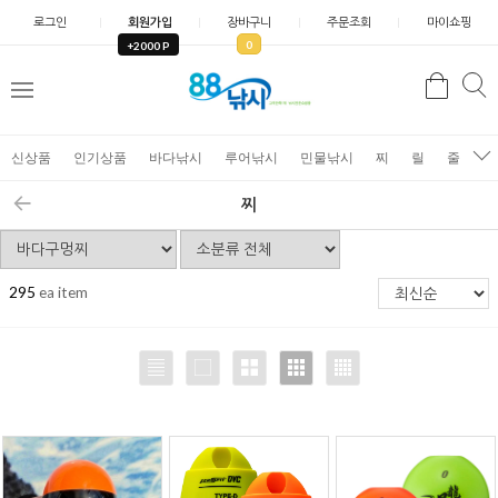
로그인
회원가입
장바구니
주문조회
마이쇼핑
0
+2000 P
검
색
신상품
인기상품
바다낚시
루어낚시
민물낚시
찌
릴
줄
가
찌
295
ea item