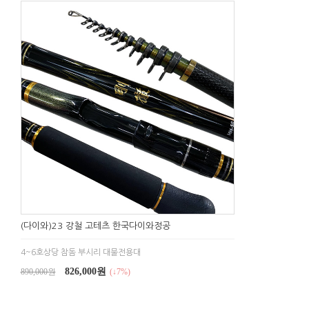
(다이와)23 강철 고테츠 한국다이와정공
4~6호상당 참돔 부시리 대물전용대
826,000원
890,000원
(↓7%)