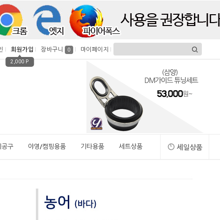
인
회원가입
장바구니
마이페이지
0
2,000 P
시공구
야영/캠핑용품
기타용품
세트상품
세일상품