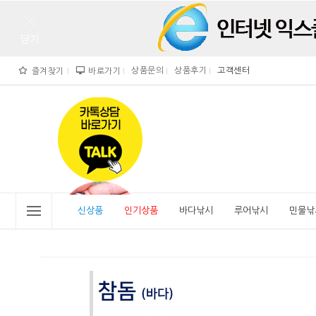
상품문의
상품후기
고객센터
즐겨찾기
바로가기
">
" alt="비린내">
신상품
인기상품
바다낚시
루어낚시
민물낚