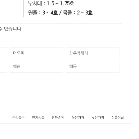
머모피
삼우빅캐치
해원
해동
신상품순
인기상품
판매순위
높은가격
낮은가격
상품이름