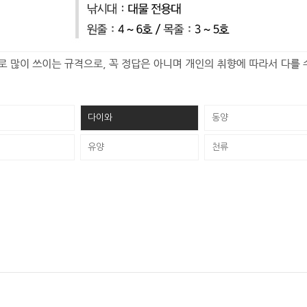
다이와
동양
유양
천류