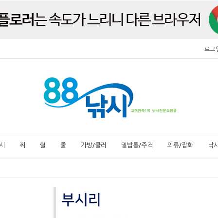
로그
시
찌
릴
줄
가방/쿨러
밑밥통/주걱
의류/잡화
낚