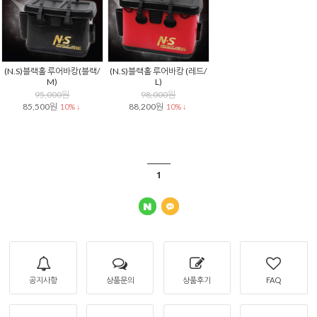
(N.S)블랙홀 루어바캉(블랙/
(N.S)블랙홀 루어바캉 (레드/
M)
L)
95,000원
98,000원
85,500원
88,200원
10% ↓
10% ↓
1
공지사항
상품문의
상품후기
FAQ