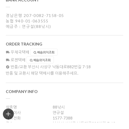
경남은행 207-0082-7158-05
농협 940-01-063555
예금주 : 연규설(88낚시)
ORDER TRACKING
우체국택배
배송위치조회
로젠택배
배송위치조회
반품/교환
부산시 사상구 낙동대로882번길 7-18
반품 및 교환시 해당 택배사를 이용해주세요.
COMPANY INFO
상호명
88낚시
대표이사
연규설
대표전화
1577-7388
주소
부산시 사상구 낙동대로882번길 7-18