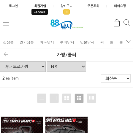
로그인
회원가입
장바구니
주문조회
마이쇼핑
0
+2000 P
검
색
신상품
인기상품
바다낚시
루어낚시
민물낚시
찌
릴
줄
가
가방/쿨러
2
ea item