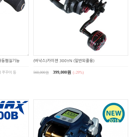
 자동챔질기능
(바낙스)카이젠 300YN (일반외줄용)
399,000원
560,000원
(↓29%)
어 쭈꾸미 등