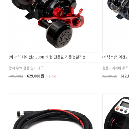
(바낙스)카이젠Z 300B 소형 전동릴 자동챔질기능
(바낙스)카이젠Z
광어 우럭 참돔 열기 대구
참돔타이라바 주꾸
629,000원
612
740,000원
(↓15%)
720,000원