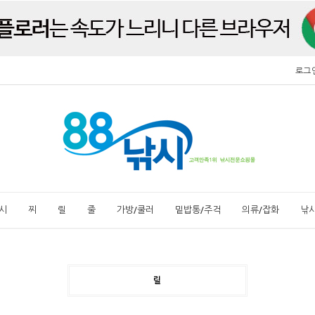
로그
시
찌
릴
줄
가방/쿨러
밑밥통/주걱
의류/잡화
낚
릴