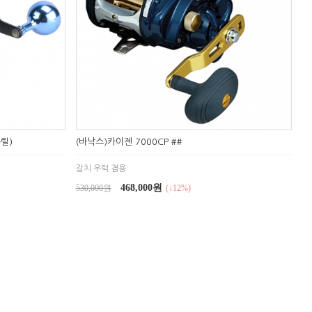
릴)
(바낙스)카이젠 7000CP ##
갈치 우럭 겸용
468,000원
530,000원
(↓12%)