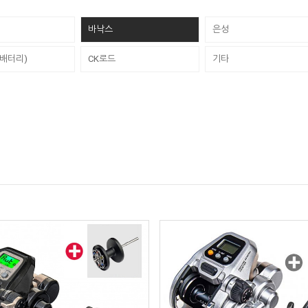
바낙스
은성
배터리)
CK로드
기타