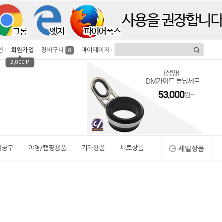
인
회원가입
장바구니
마이페이지
0
2,000 P
시공구
야영/캠핑용품
기타용품
세트상품
세일상품