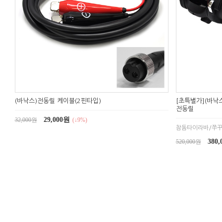
(바낙스)전동릴 케이블(2핀타입)
[초특별가](바낙
전동릴
29,000원
32,000원
(↓9%)
참돔타이라바/쭈꾸
380
520,000원