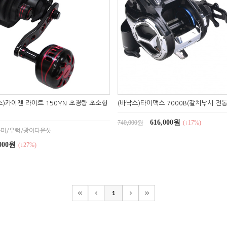
스)카이젠 라이트 150YN 초경량 초소형
(바낙스)타이맥스 7000B(갈치낚시 전동
616,000원
740,000원
(↓17%)
미/우럭/광어다운샷
,000원
(↓27%)
1