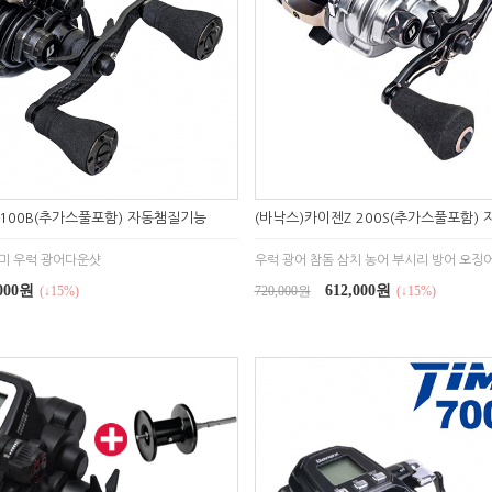
 100B(추가스풀포함) 자동챔질기능
(바낙스)카이젠Z 200S(추가스풀포함)
미 우럭 광어다운샷
우럭 광어 참돔 삼치 농어 부시리 방어 오징
,000원
612,000원
(↓15%)
720,000원
(↓15%)