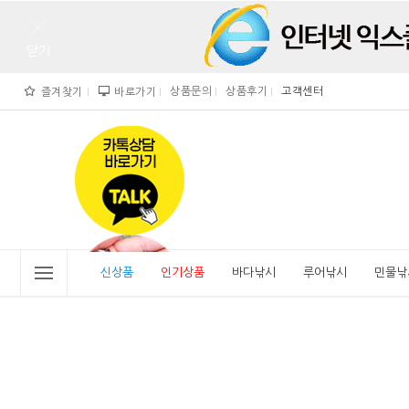
상품문의
상품후기
고객센터
즐겨찾기
바로가기
">
" alt="비린내">
신상품
인기상품
바다낚시
루어낚시
민물낚