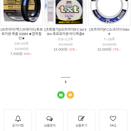
(요쯔아미/엑스브레이드)후로
[초특별가](요쯔아미)FC txt 5
(요쯔아미)FC쇼크리더 50m
로카본 목줄 100M ★깜짝할
0m 후로로카본 바다목줄#
#
인★
0.8~1.2호
7~18호
0.8~20호
19,000원
16,000원
14,000원
13,000원
13,000원
32% ↓
19% ↓
7,500원
46% ↓
1
공지사항
상품문의
상품후기
FAQ