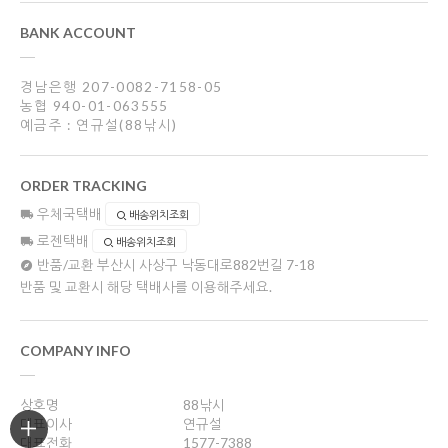
BANK ACCOUNT
경남은행 207-0082-7158-05
농협 940-01-063555
예금주 : 연규설(88낚시)
ORDER TRACKING
우체국택배
배송위치조회
로젠택배
배송위치조회
반품/교환
부산시 사상구 낙동대로882번길 7-18
반품 및 교환시 해당 택배사를 이용해주세요.
COMPANY INFO
상호명
88낚시
대표이사
연규설
대표전화
1577-7388