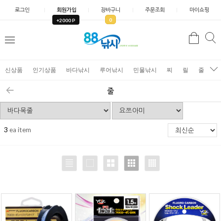
로그인
회원가입
장바구니
주문조회
마이쇼핑
0
+2000 P
검
색
신상품
인기상품
바다낚시
루어낚시
민물낚시
찌
릴
줄
가
줄
3
ea item