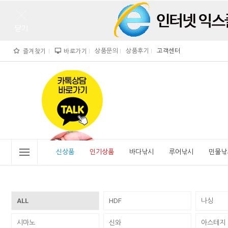
상품문의
상품후기
고객센터
즐겨찾기
바로가기
">
" alt="비린내">
신상품
인기상품
바다낚시
루어낚시
민물낚
ALL
HDF
나싱
시마노
신와
아스테지