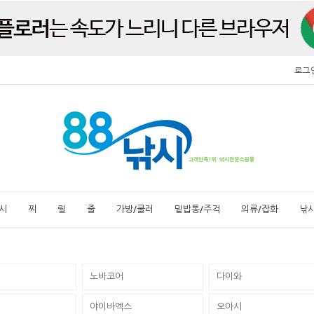
로그
시
찌
릴
줄
가방/쿨러
밑밥통/주걱
의류/잡화
낚
노바코어
다이와
야이바엑스
오아시