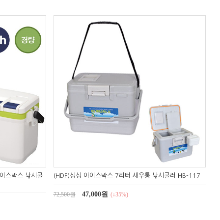
 아이스박스 낚시쿨
(HDF)싱싱 아이스박스 7리터 새우통 낚시쿨러 HB-117
47,000원
72,500원
(↓35%)