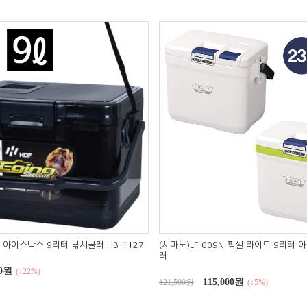
 아이스박스 9리터 낚시쿨러 HB-1127
(시마노)LF-009N 픽셀 라이트 9리터
러
00원
(↓22%)
115,000원
121,500원
(↓5%)