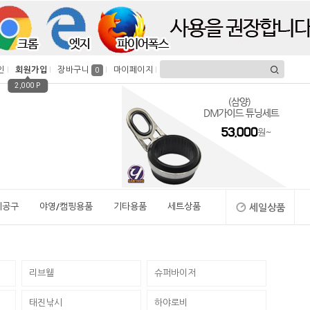
인
회원가입
장바구니
마이페이지
0
2,000 P
시공구
야영/캠핑용품
기타용품
세트상품
세일상품
리브웰
슈퍼바이저
태진낚시
하야로비