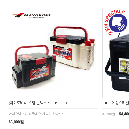
(하야로비)시스템 쿨박스 9L HY-330
(HDF)에깅스페셜
64,4
82,500원
아이스박스와 태클박스 기능이 하나로~
85,000원