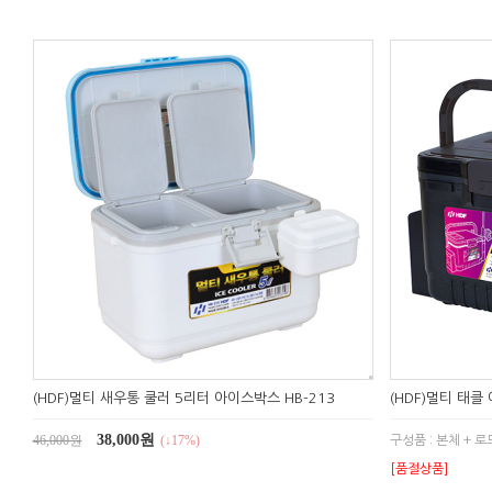
(HDF)멀티 새우통 쿨러 5리터 아이스박스 HB-213
(HDF)멀티 태클 
38,000원
46,000원
(↓17%)
구성품 : 본체 + 로
[품절상품]