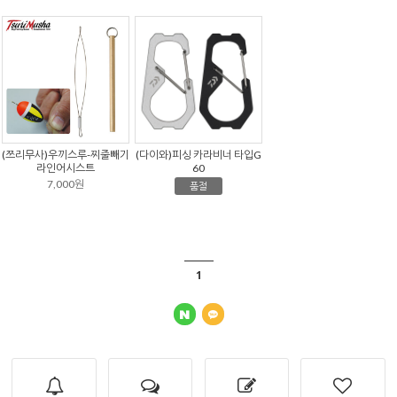
(쯔리무사)우끼스루-찌줄빼기
(다이와)피싱 카라비너 타입G
라인어시스트
60
7,000원
품절
1