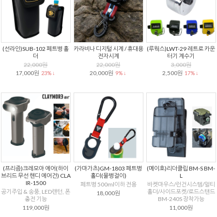
(선라인)SUB-102 페트병 홀
카라비나 디지털 시계 / 휴대용
(루웍스)LWT-29 레트로 카운
더
전자시계
터기 계수기
22,000원
22,000원
3,000원
17,000원
20,000원
2,500원
23% ↓
9% ↓
17% ↓
(프리즘)크레모아 에어(하이
(가마가츠)GM-1803 페트병
(메이호)리더클립 BM-S BM-
브리드 무선 핸디 에어건) CLA
홀더(물병걸이)
L
IR-1500
페트병 500ml이하 전용
바켓마우스/런건시스템/멀티
공기주입 & 송풍, LED랜턴, 폰
홀더/사이드포켓/로드스탠드
18,000원
충전 기능
BM-240S 장착가능
119,000원
11,000원