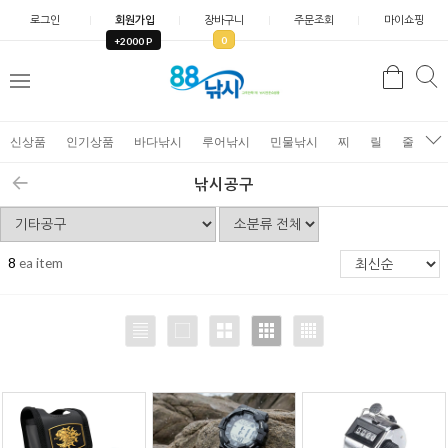
로그인
회원가입
장바구니
주문조회
마이쇼핑
0
+2000 P
검
색
신상품
인기상품
바다낚시
루어낚시
민물낚시
찌
릴
줄
가
낚시공구
8
ea item