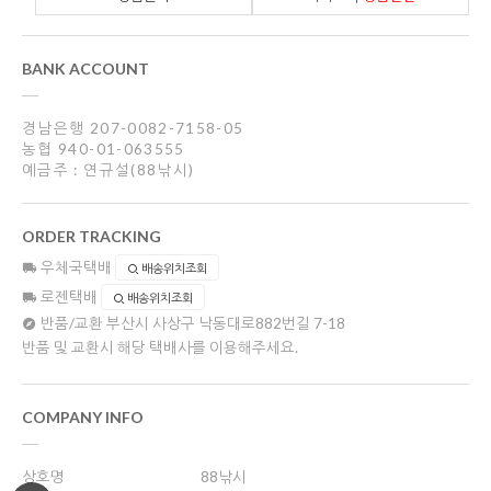
BANK ACCOUNT
경남은행 207-0082-7158-05
농협 940-01-063555
예금주 : 연규설(88낚시)
ORDER TRACKING
우체국택배
배송위치조회
로젠택배
배송위치조회
반품/교환
부산시 사상구 낙동대로882번길 7-18
반품 및 교환시 해당 택배사를 이용해주세요.
COMPANY INFO
상호명
88낚시