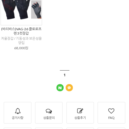
(바리바스)VAG-26 클로로프
렌 3컷장갑
겨울장갑 / 기동성과 보온성을
양립
68,000원
1
공지사항
상품문의
상품후기
FAQ