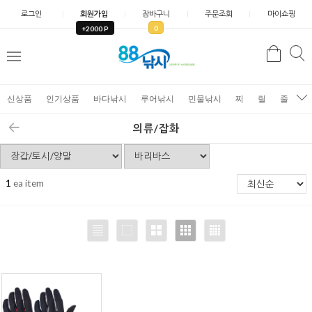
로그인
회원가입
장바구니
주문조회
마이쇼핑
0
+2000 P
검
색
신상품
인기상품
바다낚시
루어낚시
민물낚시
찌
릴
줄
가
의류/잡화
1
ea item