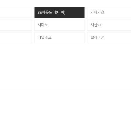
SE아웃도어(디퍼)
가마가츠
시마노
시선21
테일워크
필라이존