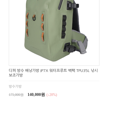
디퍼 방수 배낭가방 IP7X 워터프루트 백팩 TPU35L 낚시
보조가방
방수가방
140,000원
175,000원
(↓20%)