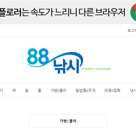
로그
시
찌
릴
줄
가방/쿨러
밑밥통/주걱
의류/잡화
낚
가방/쿨러