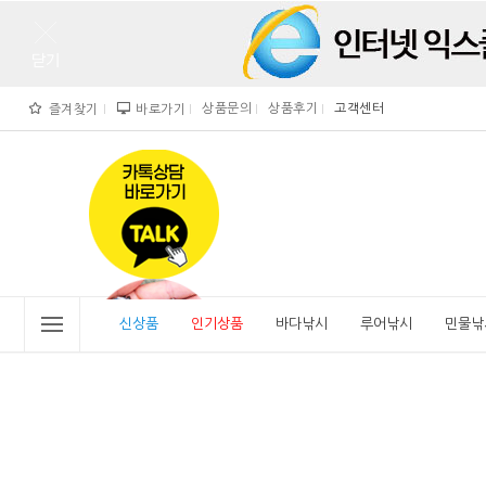
상품문의
상품후기
고객센터
즐겨찾기
바로가기
">
" alt="비린내">
신상품
인기상품
바다낚시
루어낚시
민물낚