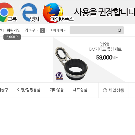
인
회원가입
장바구니
마이페이지
0
2,000 P
시공구
야영/캠핑용품
기타용품
세트상품
세일상품