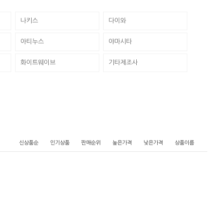
나키스
다이와
아티누스
야마시타
화이트웨이브
기타제조사
신상품순
인기상품
판매순위
높은가격
낮은가격
상품이름