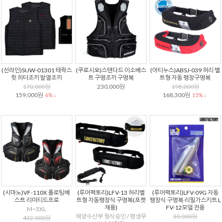
(선라인)SUW-01301 테락스
(쿠로시오)스탠다드 이소베스
(아티누스)ABSJ-039 허리 벨
핫 히터조끼 발열조끼
트 구명조끼 구명복
트형 자동 팽창구명복
170,000원
230,000원
198,000원
159,000원
168,300원
6% ↓
15% ↓
(시마노)VF-110X 플로팅베
(루어팩토리)LFV-13 허리벨
(루어팩토리)LFV-09G 자동
스트 리미티드프로
트형 자동팽창식 구명복(포켓
팽창식 구명복 리필가스키트 L
채용)
FV-12모델 전용
M~3XL
해양수산부 형식승인 / 평생무
30,000원
432,000원