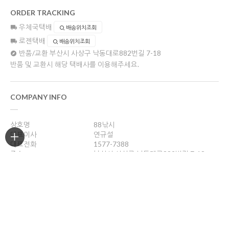
ORDER TRACKING
우체국택배
배송위치조회
로젠택배
배송위치조회
반품/교환
부산시 사상구 낙동대로882번길 7-18
반품 및 교환시 해당 택배사를 이용해주세요.
COMPANY INFO
상호명
88낚시
대표이사
연규설
대표전화
1577-7388
주소
부산시 사상구 낙동대로882번길 7-18
사업자등록번호
606-36-14072
통신판매업신고
제 2004-부산사상구-330호
개인정보관리책임자
연규설
88fishing@naver.com
호스팅제공
(주)코리아센터
Copyright ©
88낚시
. All rights reserved.