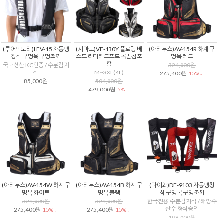
(루어팩토리)LFV-15 자동팽
(시마노)VF-130Y 플로팅 베
(아티누스)AV-154R 하계 구
창식 구명복 구명조끼
스트 리미티드프로 목받침포
명복 레드
함
국내생산 KC인증 / 수분감지
324,000원
식
M~3XL(4L)
275,400원
15% ↓
85,000원
504,000원
479,000원
5% ↓
(아티누스)AV-154W 하계 구
(아티누스)AV-154B 하계 구
(다이와)DF-9103 자동팽창
명복 화이트
명복 블랙
식 구명복 구명조끼
324,000원
324,000원
한국전용.수분감지식 / 해양수
산수 형식승인
275,400원
275,400원
15% ↓
15% ↓
198,000원