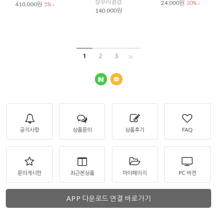
상수리점검
24,000원
20% ↓
410,000원
5% ↓
140,000원
1
2
3
공지사항
상품문의
상품후기
FAQ
문의게시판
최근본상품
마이페이지
PC 버젼
APP 다운로드 연결 바로가기