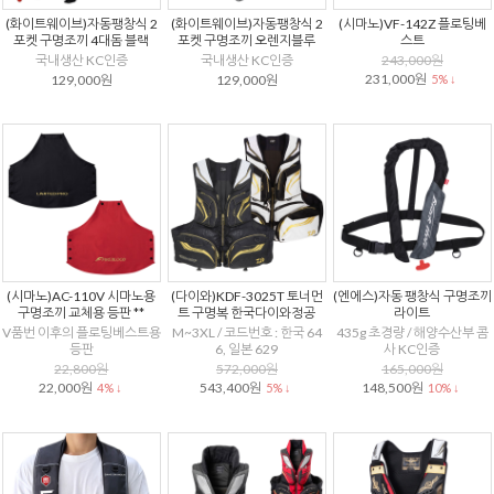
(화이트웨이브)자동팽창식 2
(화이트웨이브)자동팽창식 2
(시마노)VF-142Z 플로팅베
포켓 구명조끼 4대돔 블랙
포켓 구명조끼 오렌지블루
스트
국내생산 KC인증
국내생산 KC인증
243,000원
231,000원
129,000원
129,000원
5% ↓
(시마노)AC-110V 시마노용
(다이와)KDF-3025T 토너먼
(엔에스)자동 팽창식 구명조끼
구명조끼 교체용 등판 **
트 구명복 한국다이와정공
라이트
V품번 이후의 플로팅베스트용
M~3XL / 코드번호 : 한국 64
435g 초경량 / 해양수산부 콤
등판
6, 일본 629
사 KC인증
22,800원
572,000원
165,000원
22,000원
543,400원
148,500원
4% ↓
5% ↓
10% ↓