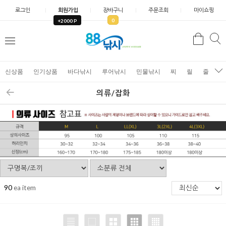
로그인
회원가입
장바구니
주문조회
마이쇼핑
0
+2000 P
검
색
신상품
인기상품
바다낚시
루어낚시
민물낚시
찌
릴
줄
가
의류/잡화
90
ea item