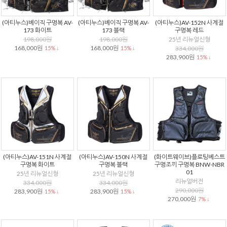
(아티누스)베이직 구명복 AV-
(아티누스)베이직 구명복 AV-
(아티누스)AV-152N 사계절
173 화이트
173 블랙
구명복 레드
198,000원
198,000원
25년 리뉴얼신형
168,000원
168,000원
15% ↓
15% ↓
334,000원
283,900원
15% ↓
(아티누스)AV-151N 사계절
(아티누스)AV-150N 사계절
(화이트웨이브)플로팅베스트
구명복 화이트
구명복 블랙
구명조끼 구명복 BNW-NBR
01
25년 리뉴얼신형
25년 리뉴얼신형
리뉴얼버전
334,000원
334,000원
290,000원
283,900원
283,900원
15% ↓
15% ↓
270,000원
7% ↓