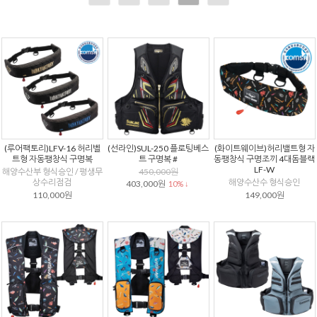
(루어팩토리)LFV-16 허리벨
(선라인)SUL-250 플로팅베스
(화이트웨이브)허리밸트형 자
트형 자동팽창식 구명복
트 구명복 #
동팽창식 구명조끼 4대돔블랙
LF-W
해양수산부 형식승인 / 평생무
450,000원
상수리점검
해양수산수 형식승인
403,000원
10% ↓
110,000원
149,000원