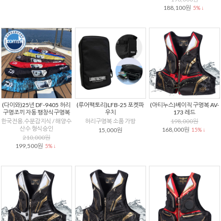
188,100원
5% ↓
(다이와)25년 DF-9405 허리
(루어팩토리)LFB-25 포켓파
(아티누스)베이직 구명복 AV-
구명조끼 자동 팽창식구명복
우치
173 레드
한국전용.수분감지식 / 해양수
허리구명복 소품 가방
198,000원
산수 형식승인
168,000원
15,000원
15% ↓
210,000원
199,500원
5% ↓