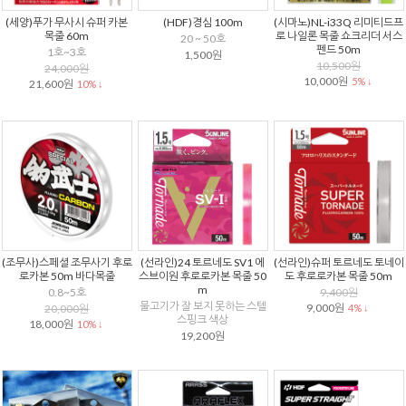
(세양)푸가 무사시 슈퍼 카본
(HDF)경심 100m
(시마노)NL-i33Q 리미티드프
목줄 60m
로 나일론 목줄 쇼크리더 서스
20 ~ 50호
펜드 50m
1호~3호
1,500원
10,500원
24,000원
10,000원
5% ↓
21,600원
10% ↓
(조무사)스페셜 조무사기 후로
(선라인)24 토르네도 SV1 에
(선라인)슈퍼 토르네도 토네이
로카본 50m 바다목줄
스브이원 후로로카본 목줄 50
도 후로로카본 목줄 50m
m
0.8~5호
9,400원
물고기가 잘 보지 못하는 스텔
9,000원
20,000원
4% ↓
스핑크 색상
18,000원
10% ↓
19,200원