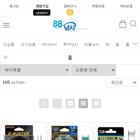
로그인
회원가입
장바구니
주문조회
마이쇼핑
0
+2000 P
검
색
신상품
인기상품
바다낚시
루어낚시
민물낚시
찌
릴
줄
가
줄
105
ea item