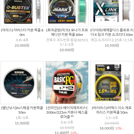
(아라스)지버스터 카본 목줄 6
(호야공방)마크3 오나가 프로
(다이와)에메랄다스 플로로 리
0m
에디션 카본 목줄 60m
더 X 링크 카본 쇼크리더 30m
0.8~4호
전호수 코드번호 동일 82531
에깅 쇼크리더 2.25호 / 2.5호
5 / 1~2호
20,000원
10,500원
20,000원
(별난낚시)N스페셜 카본목줄
(선라인)25 베이직에프씨 FC
(바리바스)버맥스 이소 제로
50m
300m/225m 카본사 배스줄
하리스 카본목줄 50m
루어줄 **
1호~5호
1.5~3호
0.6~5호
15,000원
20,000원
13,500원
18,000원
10% ↓
11,400원
16% ↓