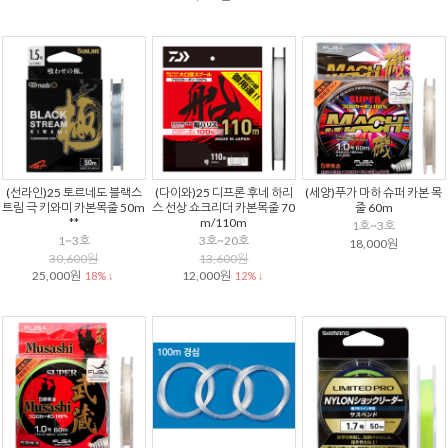
(선라인)25 토르네도 블랙스
(다이와)25 디프론 후네 하리
(세양)푸가 마하 슈퍼 카본 목
트림 극 키와미 카본목줄 50m
스 선상 쇼크리더 카본목줄 70
줄 60m
**
m/110m
1호~3호
1~3호
3호~20호
18,000원
30,600원
13,600원
25,000원
12,000원
18% ↓
12% ↓