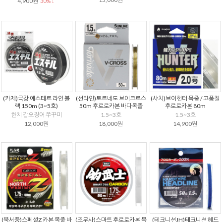
4,900원
30% ↓
(카제)극강 에스테르 라인 블
(선라인)토르네도 브이크로스
(샤치)브이헌터 목줄 / 고품질
랙 150m (3~5호)
50m 후로로카본 바다목줄
후로로카본 80m
한치 갑오징어 쭈꾸미
1.5~3호
1.5~3호
12,000원
18,000원
14,900원
(북서풍)스페셜Z 카본 목줄 바
(조무사)스마트 후로로카본 목
(테크니션JH)테크니션 헤드