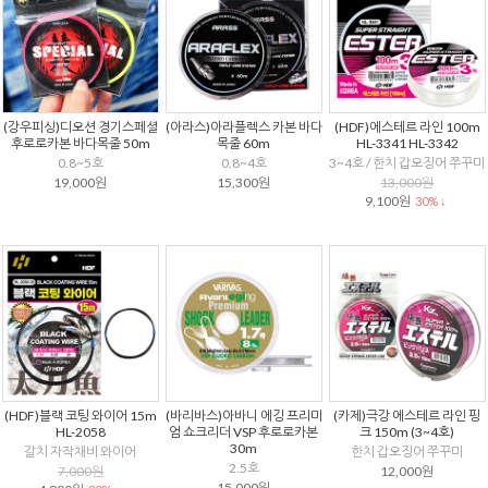
(강우피싱)디오션 경기스페셜
(아라스)아라플렉스 카본 바다
(HDF)에스테르 라인 100m
후로로카본 바다목줄 50m
목줄 60m
HL-3341 HL-3342
0.8~5호
0.8~4호
3~4호 / 한치 갑오징어 쭈꾸미
19,000원
15,300원
13,000원
9,100원
30% ↓
(HDF)블랙 코팅 와이어 15m
(바리바스)아바니 에깅 프리미
(카제)극강 에스테르 라인 핑
HL-2058
엄 쇼크리더 VSP 후로로카본
크 150m (3~4호)
30m
갈치 자작채비 와이어
한치 갑오징어 쭈꾸미
2.5호
7,000원
12,000원
15,000원