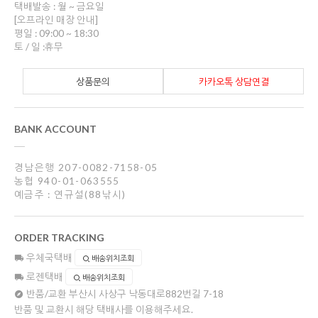
택배발송 : 월 ~ 금요일
[오프라인 매장 안내]
평일 : 09:00 ~ 18:30
토 / 일 :휴무
상품문의
카카오톡 상담연결
BANK ACCOUNT
경남은행 207-0082-7158-05
농협 940-01-063555
예금주 : 연규설(88낚시)
ORDER TRACKING
우체국택배
배송위치조회
로젠택배
배송위치조회
반품/교환
부산시 사상구 낙동대로882번길 7-18
반품 및 교환시 해당 택배사를 이용해주세요.