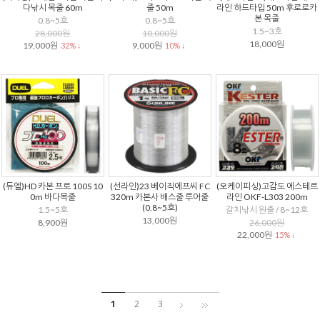
다낚시 목줄 60m
줄 50m
라인 하드타입 50m 후로로카
본 목줄
0.8~5호
0.8~5호
1.5~3호
28,000원
10,000원
18,000원
19,000원
9,000원
32% ↓
10% ↓
(듀엘)HD 카본 프로 100S 10
(선라인)23 베이직에프씨 FC
(오케이피싱)고감도 에스테르
0m 바다목줄
320m 카본사 배스줄 루어줄
라인 OKF-L303 200m
(0.8~5호)
1.5~5호
갈치낚시 원줄 / 8~12호
13,000원
8,900원
26,000원
22,000원
15% ↓
1
2
3