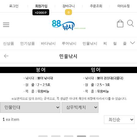
로그인
회원가입
장바구니
주문조회
마이쇼핑
0
+2000 P
검
색
신상품
인기상품
바다낚시
루어낚시
민물낚시
찌
릴
줄
가
민물낚시
1
ea item