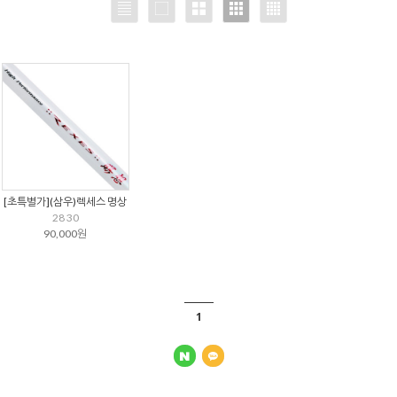
[초특별가](삼우)렉세스 명상
28 30
90,000원
1