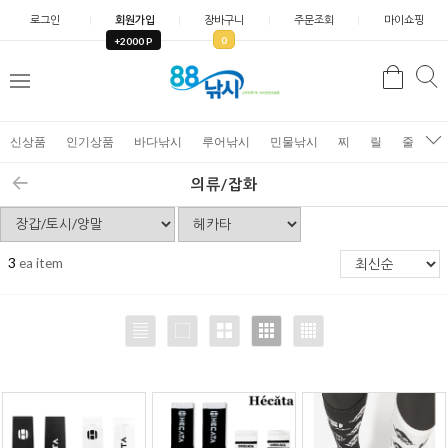
로그인
회원가입
장바구니
주문조회
마이쇼핑
0
+2000 P
검
색
신상품
인기상품
바다낚시
루어낚시
민물낚시
찌
릴
줄
가
의류/잡화
3
ea item