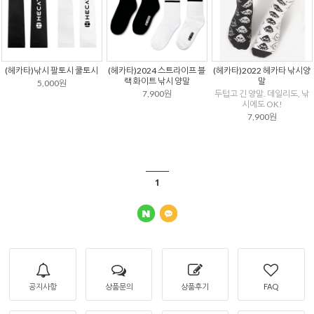
(헤카타)낚시 팔토시 쿨토시
(헤카타)2024 스트라이프 블
(헤카타)2022 헤카타 낚시양
랙 화이트 낚시 양말
말
5,000원
7,900원
두텁고 긴 양말. 데일리도, 낚
시에도 OK!
7,900원
1
공지사항
상품문의
상품후기
FAQ