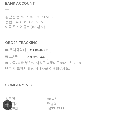
BANK ACCOUNT
경남은행 207-0082-7158-05
농협 940-01-063555
예금주 : 연규설(88낚시)
ORDER TRACKING
우체국택배
배송위치조회
로젠택배
배송위치조회
반품/교환
부산시 사상구 낙동대로882번길 7-18
반품 및 교환시 해당 택배사를 이용해주세요.
COMPANY INFO
상호명
88낚시
대표이사
연규설
대표전화
1577-7388
주소
부산시 사상구 낙동대로882번길 7-18