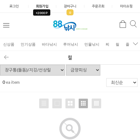
로그인
회원가입
장바구니
주문조회
마이쇼핑
0
+2000 P
검
색
신상품
인기상품
바다낚시
루어낚시
민물낚시
찌
릴
줄
가
릴
0
ea item