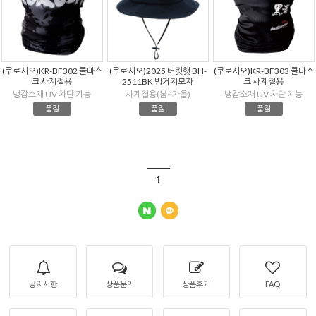
(쿠로시오)KR-BF302 쿨마스
(쿠로시오)2025 버킷햇 BH-
(쿠로시오)KR-BF303 쿨마스
크 사계절용
2511BK 벙거지모자
크 사계절용
냉감소재 UV 차단 기능
사계절용(봄~가을)
냉감소재 UV 차단 기능
품절
품절
품절
1
공지사항
상품문의
상품후기
FAQ