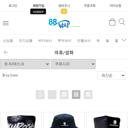
로그인
회원가입
장바구니
주문조회
마이쇼핑
0
+2000 P
검
색
신상품
인기상품
바다낚시
루어낚시
민물낚시
찌
릴
줄
가
의류/잡화
3
ea item