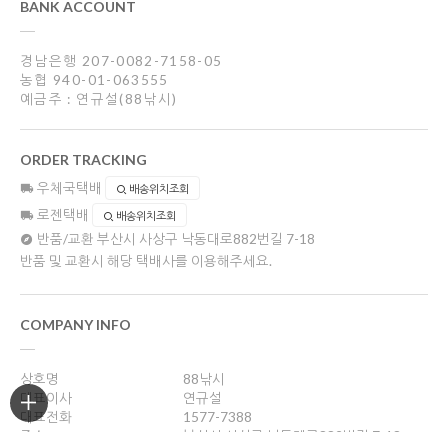
BANK ACCOUNT
경남은행 207-0082-7158-05
농협 940-01-063555
예금주 : 연규설(88낚시)
ORDER TRACKING
우체국택배
배송위치조회
로젠택배
배송위치조회
반품/교환
부산시 사상구 낙동대로882번길 7-18
반품 및 교환시 해당 택배사를 이용해주세요.
COMPANY INFO
상호명
88낚시
대표이사
연규설
대표전화
1577-7388
주소
부산시 사상구 낙동대로882번길 7-18