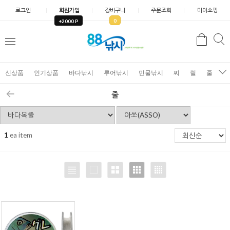
로그인
회원가입
장바구니
주문조회
마이쇼핑
0
+2000 P
검
색
신상품
인기상품
바다낚시
루어낚시
민물낚시
찌
릴
줄
가
줄
1
ea item