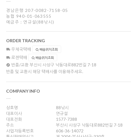
경남은행 207-0082-7158-05
농협 940-01-063555
예금주 : 연규설(88낚시)
ORDER TRACKING
우체국택배
배송위치조회
로젠택배
배송위치조회
반품/교환
부산시 사상구 낙동대로882번길 7-18
반품 및 교환시 해당 택배사를 이용해주세요.
COMPANY INFO
상호명
88낚시
대표이사
연규설
대표전화
1577-7388
주소
부산시 사상구 낙동대로882번길 7-18
사업자등록번호
606-36-14072
통신판매업신고
제 2004-부산사상구-330호