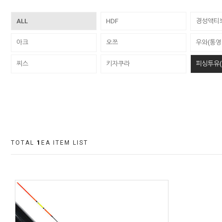
ALL
HDF
경성액티
아크
오쯔
우와(통영
찌스
키자쿠라
피싱투유(
TOTAL
1
EA ITEM LIST