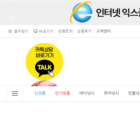
상품문의
상품후기
고객센터
즐겨찾기
바로가기
">
" alt="비린내">
신상품
인기상품
바다낚시
루어낚시
민물낚