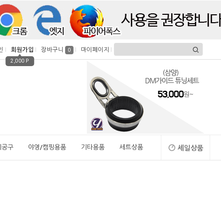
인
회원가입
장바구니
마이페이지
0
2,000 P
시공구
야영/캠핑용품
기타용품
세트상품
세일상품