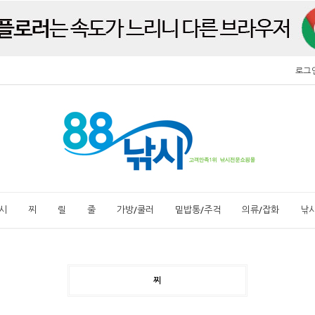
로그
시
찌
릴
줄
가방/쿨러
밑밥통/주걱
의류/잡화
낚
찌