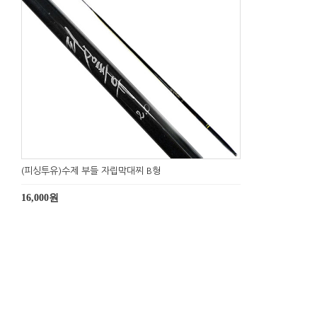
(피싱투유)수제 부들 자립막대찌 B형
16,000원