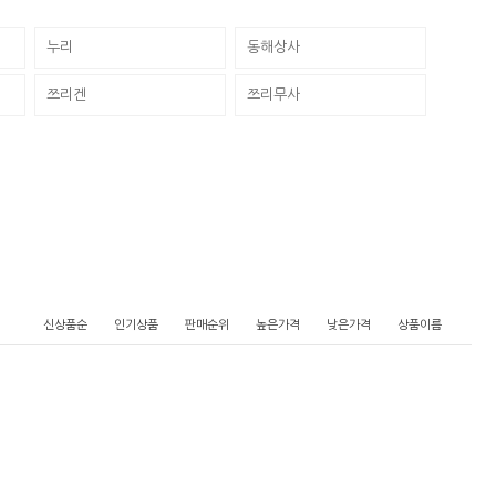
누리
동해상사
쯔리겐
쯔리무사
신상품순
인기상품
판매순위
높은가격
낮은가격
상품이름