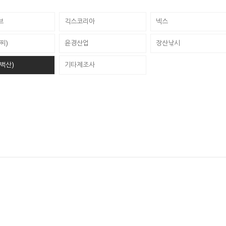
브
긱스코리아
넥스
찌)
윤경산업
장산낚시
백산)
기타제조사