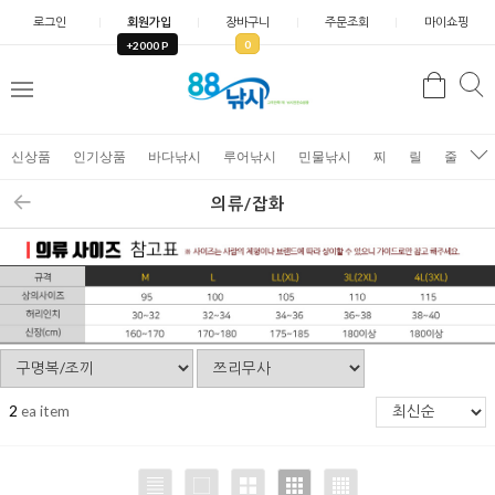
로그인
회원가입
장바구니
주문조회
마이쇼핑
0
+2000 P
검
색
신상품
인기상품
바다낚시
루어낚시
민물낚시
찌
릴
줄
가
의류/잡화
2
ea item