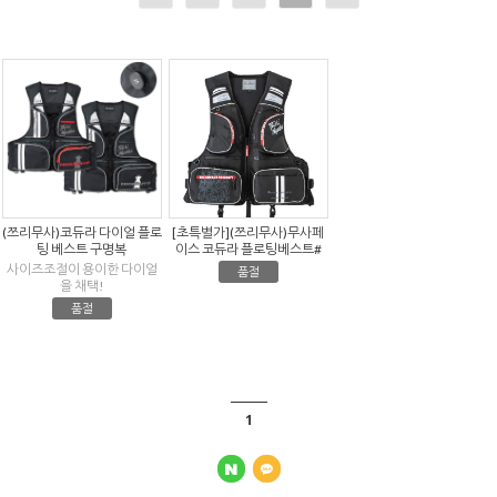
(쯔리무사)코듀라 다이얼 플로
[초특별가](쯔리무사)무사페
팅 베스트 구명복
이스 코듀라 플로팅베스트#
사이즈조절이 용이한 다이얼
품절
을 채택!
품절
1