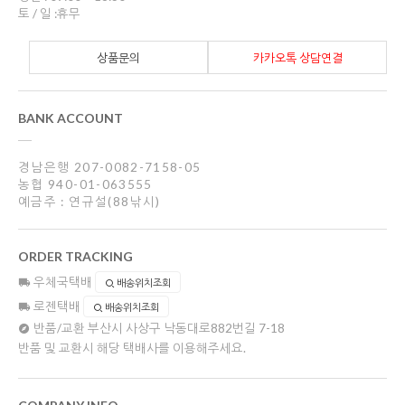
토 / 일 :휴무
상품문의
카카오톡 상담연결
BANK ACCOUNT
경남은행 207-0082-7158-05
농협 940-01-063555
예금주 : 연규설(88낚시)
ORDER TRACKING
우체국택배
배송위치조회
로젠택배
배송위치조회
반품/교환
부산시 사상구 낙동대로882번길 7-18
반품 및 교환시 해당 택배사를 이용해주세요.