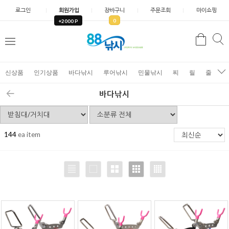
로그인
회원가입
장바구니
주문조회
마이쇼핑
0
+2000 P
검
색
신상품
인기상품
바다낚시
루어낚시
민물낚시
찌
릴
줄
가
바다낚시
144
ea item