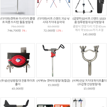
(다이와)겐파오 이시다이 클램
(다이와)서프 스탠드 752 낚
(금양피싱)서프 스탠드 1323
프 피톤 Ti 티탄 돌돔 받침대
시대 거치대 삼각대
줌 원투받침대 삼각받침대
786,000원
83,000원
줌방식 연장 다리 기장 85cm
에서 약132cm까지 조절
746,700원
72,000원
5% ↓
13% ↓
145,000원
(두성)선상받침대 전용 파이프
(서부)뉴 갯바위 받침대(합금)
(서부)선상 거치대 파이프홀더
홀더
(수갑형 선상받침대)
15,000원
65,000원
15,000원