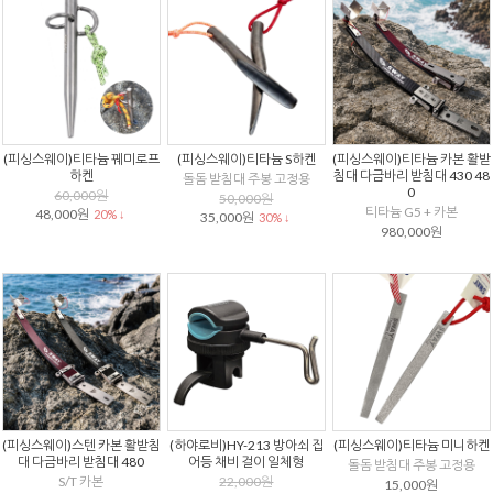
(피싱스웨이)티타늄 꿰미로프
(피싱스웨이)티타늄 S하켄
(피싱스웨이)티타늄 카본 활받
하켄
침대 다금바리 받침대 430 48
돌돔 받침대 주봉 고정용
0
60,000원
50,000원
티타늄 G5 + 카본
48,000원
20% ↓
35,000원
30% ↓
980,000원
(피싱스웨이)스텐 카본 활받침
(하야로비)HY-213 방아쇠 집
(피싱스웨이)티타늄 미니하켄
대 다금바리 받침대 480
어등 채비 걸이 일체형
돌돔 받침대 주봉 고정용
S/T 카본
22,000원
15,000원