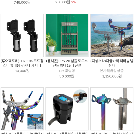
20,000원
748,000원
9% ↓
(루어팩토리)LFRC-06 로드홀
(챌리온)CRS-20 심플 로드스
(피싱스타)다금바리 티타늄 받
스터 휴대용 낚시대 거치대
탠드 최대16대 진열
침대
30,000원
DIY 조립형
본사직배송 상품
30,000원
1,150,000원