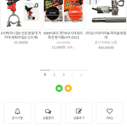
(서부)미니엄2 선상 받침대 거
(HDF)로드 캣쳐(낚시대 로드
(피싱스타)티타늄 파라솔 받침
치대 세트(타입2 신소재)
회전 방지용) HT-2521
대
25,000원
30,000원
본사직배송 상품
21,000원
30% ↓
430,000원
1
2
3
공지사항
상품문의
상품후기
FAQ