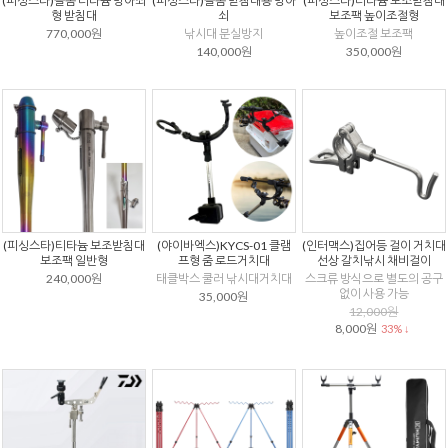
(피싱스타)돌돔 티타늄 방아쇠
(피싱스타)돌돔 받침대용 방아
(피싱스타)티타늄 보조받침대
형 받침대
쇠
보조팩 높이조절형
770,000원
낚시대 분실방지
높이조절 보조팩
140,000원
350,000원
(피싱스타)티타늄 보조받침대
(야이바엑스)KYCS-01 클램
(인터맥스)집어등 걸이 거치대
보조팩 일반형
프형 줌 로드거치대
선상 갈치낚시 채비걸이
240,000원
태클박스 쿨러 낚시대거치대
스크류 방식으로 별도의 공구
없이 사용 가능
35,000원
12,000원
8,000원
33% ↓