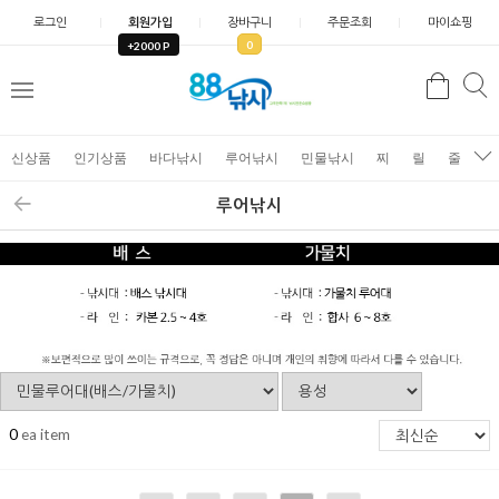
로그인
회원가입
장바구니
주문조회
마이쇼핑
0
+2000 P
검
색
신상품
인기상품
바다낚시
루어낚시
민물낚시
찌
릴
줄
가
루어낚시
0
ea item