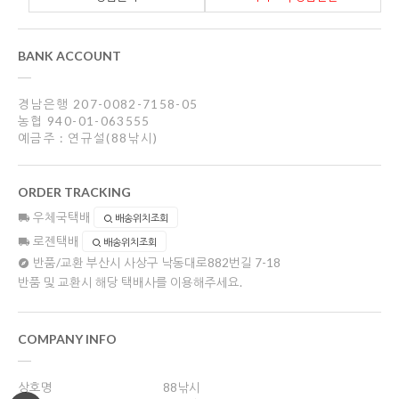
BANK ACCOUNT
경남은행 207-0082-7158-05
농협 940-01-063555
예금주 : 연규설(88낚시)
ORDER TRACKING
우체국택배
배송위치조회
로젠택배
배송위치조회
반품/교환
부산시 사상구 낙동대로882번길 7-18
반품 및 교환시 해당 택배사를 이용해주세요.
COMPANY INFO
상호명
88낚시