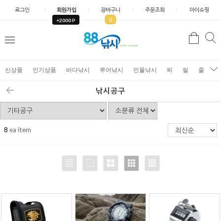
로그인
회원가입
장바구니
주문조회
마이쇼핑
0
+2000 P
검
색
신상품
인기상품
바다낚시
루어낚시
민물낚시
찌
릴
줄
가
낚시공구
8
ea item