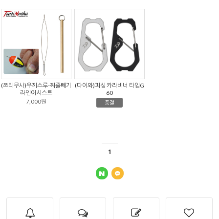
(쯔리무사)우끼스루-찌줄빼기
(다이와)피싱 카라비너 타입G
라인어시스트
60
7,000원
품절
1