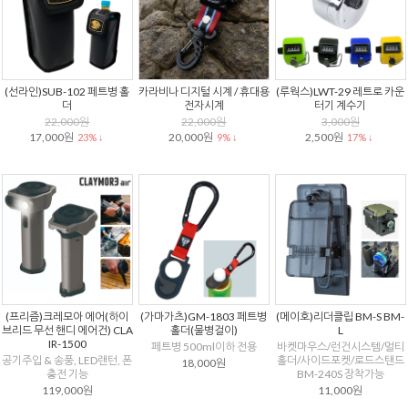
(선라인)SUB-102 페트병 홀
카라비나 디지털 시계 / 휴대용
(루웍스)LWT-29 레트로 카운
더
전자시계
터기 계수기
22,000원
22,000원
3,000원
17,000원
20,000원
2,500원
23% ↓
9% ↓
17% ↓
(프리즘)크레모아 에어(하이
(가마가츠)GM-1803 페트병
(메이호)리더클립 BM-S BM-
브리드 무선 핸디 에어건) CLA
홀더(물병걸이)
L
IR-1500
페트병 500ml이하 전용
바켓마우스/런건시스템/멀티
공기주입 & 송풍, LED랜턴, 폰
홀더/사이드포켓/로드스탠드
18,000원
충전 기능
BM-240S 장착가능
119,000원
11,000원