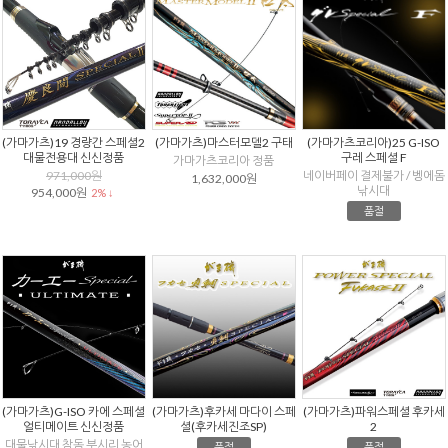
(가마가츠)19 경량간 스페셜2
(가마가츠)마스터모델2 구태
(가마가츠코리아)25 G-ISO
대물전용대 신신정품
구레 스페셜 F
가마가츠코리아 정품
971,000원
네이버페이 결제불가 / 벵에돔
1,632,000원
낚시대
954,000원
2% ↓
품절
(가마가츠)G-ISO 카에 스페셜
(가마가츠)후카세 마다이 스페
(가마가츠)파워스페셜 후카세
얼티메이트 신신정품
셜(후카세진조SP)
2
대물낚시대 참돔 부시리 농어
품절
품절