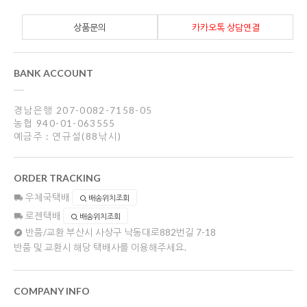
상품문의
카카오톡 상담연결
BANK ACCOUNT
경남은행 207-0082-7158-05
농협 940-01-063555
예금주 : 연규설(88낚시)
ORDER TRACKING
우체국택배
배송위치조회
로젠택배
배송위치조회
반품/교환
부산시 사상구 낙동대로882번길 7-18
반품 및 교환시 해당 택배사를 이용해주세요.
COMPANY INFO