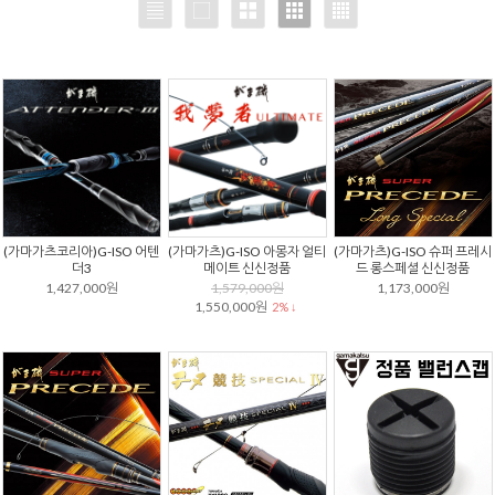
(가마가츠코리아)G-ISO 어텐
(가마가츠)G-ISO 아몽자 얼티
(가마가츠)G-ISO 슈퍼 프레시
더3
메이트 신신정품
드 롱스페셜 신신정품
1,427,000원
1,579,000원
1,173,000원
1,550,000원
2% ↓