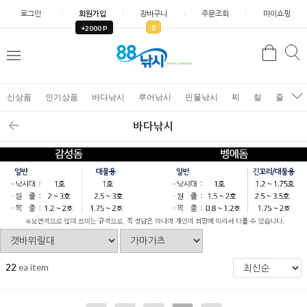
로그인
회원가입
장바구니
주문조회
마이쇼핑
0
+2000 P
검
색
신상품
인기상품
바다낚시
루어낚시
민물낚시
찌
릴
줄
가
바다낚시
22
ea item