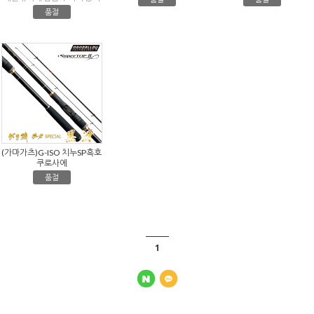
품절
(가마가츠)G-ISO 치누SP흑호
쿠로사에
품절
1