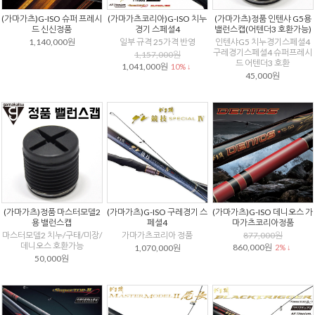
(가마가츠)G-ISO 슈퍼 프레시
(가마가츠코리아)G-ISO 치누
(가마가츠)정품 인텐샤 G5용
드 신신정품
경기 스페셜4
밸런스캡(어텐더3 호환가능)
1,140,000원
일부 규격 25가격 반영
인텐샤G5 치누경기스페셜4
구레경기스페셜4 슈퍼프레시
1,157,000원
드 어텐더3 호환
1,041,000원
10% ↓
45,000원
(가마가츠)정품 마스터모델2
(가마가츠)G-ISO 구레경기 스
(가마가츠)G-ISO 데니오스 가
용 밸런스캡
페셜4
마가츠코리아정품
마스터모델2 치누/구태/미장/
가마가츠코리아 정품
877,000원
데니오스 호환가능
860,000원
1,070,000원
2% ↓
50,000원