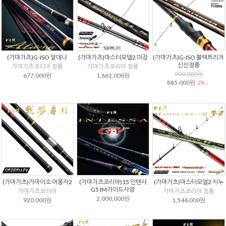
(가마가츠)G-ISO 알데나
(가마가츠)마스터모델2 미장
(가마가츠)G-ISO 블랙트리거
신신정품
가마가츠코리아 정품
가마가츠코리아 정품
900,000원
677,000원
1,661,000원
885,000원
2% ↓
(가마가츠)가마이소 아몽자2
(가마가츠코리아)15 인텐샤
(가마가츠)마스터모델2 치누
G5 IM가이드사양
가마가츠코리아
가마가츠코리아 정품
2,000,000원
920,000원
1,544,000원