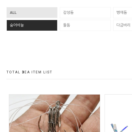
ALL
감성돔
벵에돔
숭어바늘
돌돔
다금바리
TOTAL
3
EA ITEM LIST