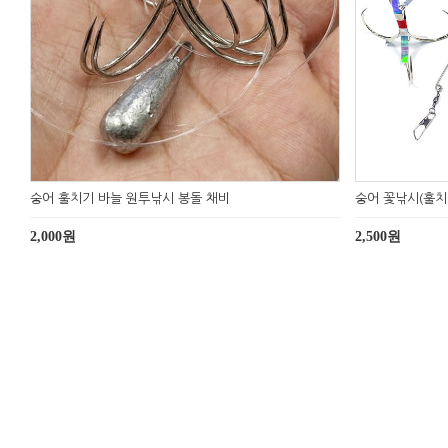
숭어 훌치기 바늘 원투낚시 봉돌 채비
숭어 꽃낚시(훌
2,000원
2,500원