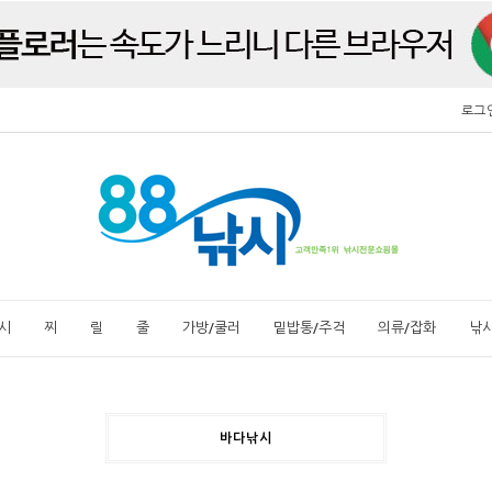
로그
시
찌
릴
줄
가방/쿨러
밑밥통/주걱
의류/잡화
낚
바다낚시