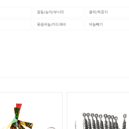
참돔/농어/부시리
볼락/학꽁치
묶음바늘/카드채비
바늘빼기