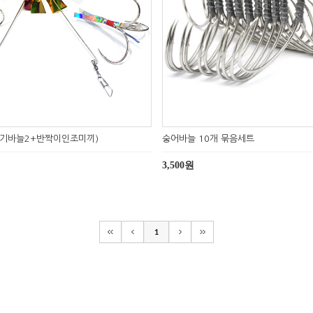
치기바늘2+반짝이인조미끼)
숭어바늘 10개 묶음세트
3,500원
1