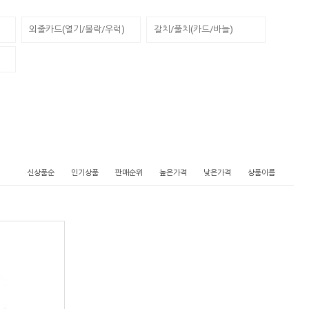
외줄카드(열기/볼락/우럭)
갈치/풀치(카드/바늘)
신상품순
인기상품
판매순위
높은가격
낮은가격
상품이름