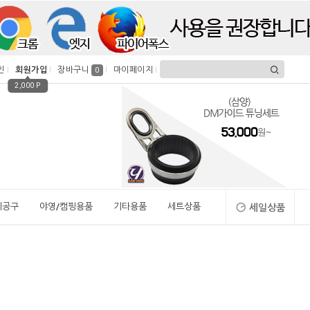
인
회원가입
장바구니
마이페이지
0
2,000 P
시공구
야영/캠핑용품
기타용품
세트상품
세일상품