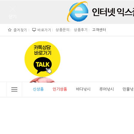
상품문의
상품후기
고객센터
즐겨찾기
바로가기
">
" alt="비린내">
신상품
인기상품
바다낚시
루어낚시
민물낚