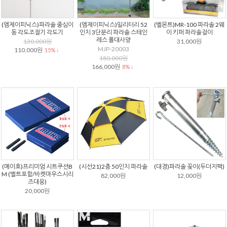
(엠제이피닉스)파라솔 중심이
(엠제이피닉스)밀리터리 52
(벨몬트)MR-100 파라솔 2웨
동 각도조절기 각도기
인치 3단분리 파라솔 스테인
이 키퍼 파라솔걸이
레스 폴대사양
130,000원
31,000원
MJP-20003
110,000원
15% ↓
180,000원
166,000원
8% ↓
(메이호)프리미엄 시트쿠션B
(시선21)2층 50인치 파라솔
(대경)파라솔 꽂이(두더지팩)
M (벨트포함/바켓마우스시리
82,000원
12,000원
즈대응)
20,000원