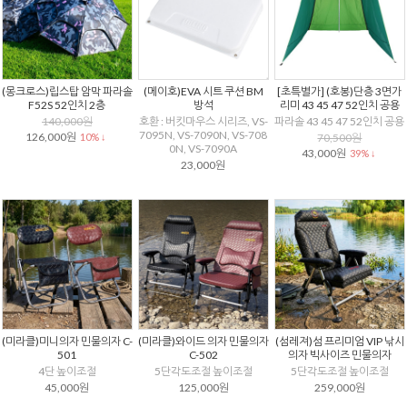
(몽크로스)립스탑 암막 파라솔
(메이호)EVA 시트 쿠션 BM
[초특별가] (호봉)단층 3면가
F52S 52인치 2층
방석
리미 43 45 47 52인치 공용
140,000원
호환 : 버킷마우스 시리즈, VS-
파라솔 43 45 47 52인치 공용
7095N, VS-7090N, VS-708
126,000원
10% ↓
70,500원
0N, VS-7090A
43,000원
39% ↓
23,000원
(미라클)미니의자 민물의자 C-
(미라클)와이드 의자 민물의자
(섬레져)섬 프리미엄 VIP 낚시
501
C-502
의자 빅사이즈 민물의자
4단 높이조절
5단각도조절 높이조절
5단각도조절 높이조절
45,000원
125,000원
259,000원