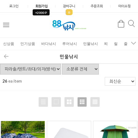
로그인
회원가입
장바구니
주문조회
마이쇼핑
0
+2000 P
검
색
신상품
인기상품
바다낚시
루어낚시
민물낚시
찌
릴
줄
가
민물낚시
26
ea item