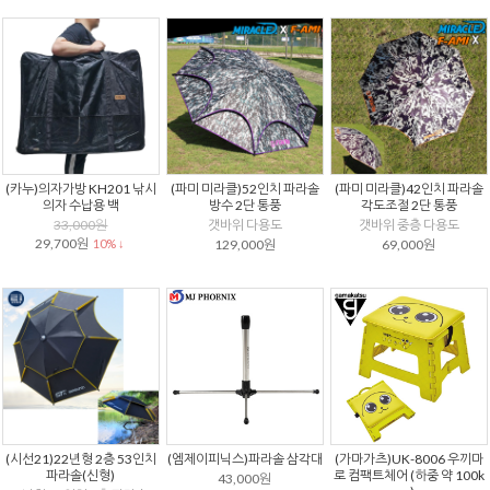
(카누)의자가방 KH201 낚시
(파미 미라클)52인치 파라솔
(파미 미라클)42인치 파라솔
의자 수납용 백
방수 2단 통풍
각도조절 2단 통풍
33,000원
갯바위 다용도
갯바위 중층 다용도
29,700원
10% ↓
129,000원
69,000원
(시선21)22년형 2층 53인치
(엠제이피닉스)파라솔 삼각대
(가마가츠)UK-8006 우끼마
파라솔(신형)
로 컴팩트체어 (하중 약 100k
43,000원