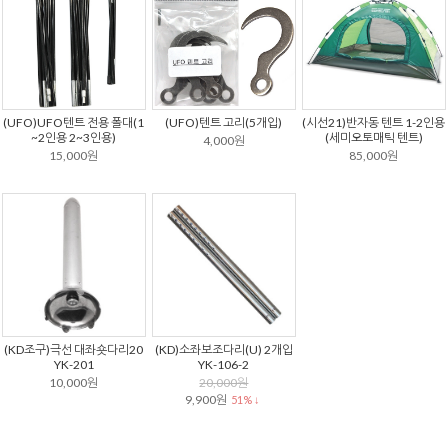
(UFO)UFO텐트 전용 폴대(1
(UFO)텐트 고리(5개입)
(시선21)반자동 텐트 1-2인용
~2인용 2~3인용)
(세미오토매틱 텐트)
4,000원
15,000원
85,000원
(KD조구)극선 대좌숏다리20
(KD)소좌보조다리(U) 2개입
YK-201
YK-106-2
10,000원
20,000원
9,900원
51% ↓