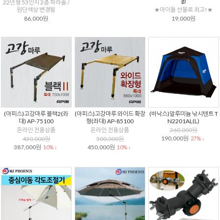
g)
22년형 53인치 2층 파라솔 /
원단색상 변경됨
★아이들 선물로 최고!★
86,000원
19,000원
(아피스)고강마루 블랙2(좌
(아피스)고강마루 와이드 확장
(바낙스)알루미늄 낚시텐트 T
대) AP-75100
형(좌대) AP-85100
N2201AL(L)
온라인 전용상품
온라인 전용상품
260,000원
190,000원
430,000원
500,000원
27% ↓
387,000원
450,000원
10% ↓
10% ↓