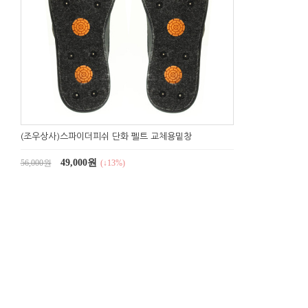
(조우상사)스파이더피쉬 단화 펠트 교체용밑창
49,000원
56,000원
(↓13%)