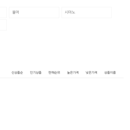
볼머
시마노
신상품순
인기상품
판매순위
높은가격
낮은가격
상품이름