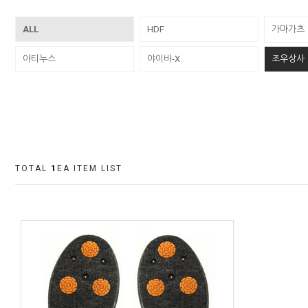
ALL
HDF
가마가츠
아티누스
야이바-X
조우상사
TOTAL
1
EA ITEM LIST