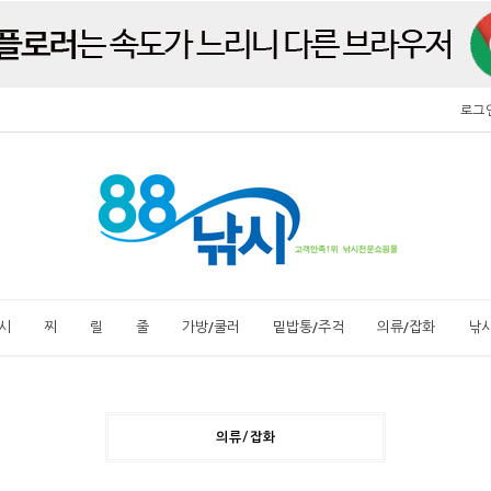
로그
시
찌
릴
줄
가방/쿨러
밑밥통/주걱
의류/잡화
낚
의류/잡화