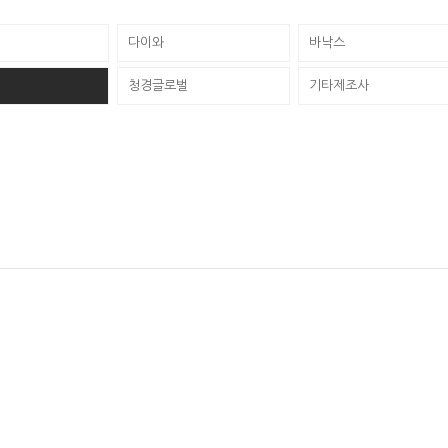
다이와
바낙스
청경글로벌
기타제조사