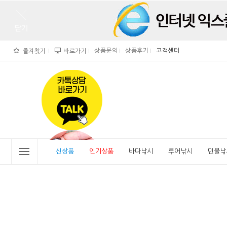
상품문의
상품후기
고객센터
즐겨찾기
바로가기
">
" alt="비린내">
신상품
인기상품
바다낚시
루어낚시
민물낚