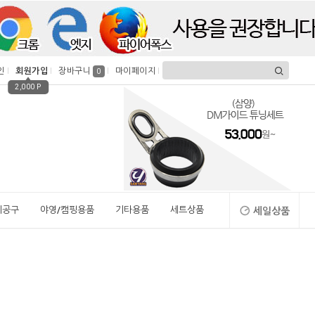
인
회원가입
장바구니
마이페이지
0
2,000 P
시공구
야영/캠핑용품
기타용품
세트상품
세일상품